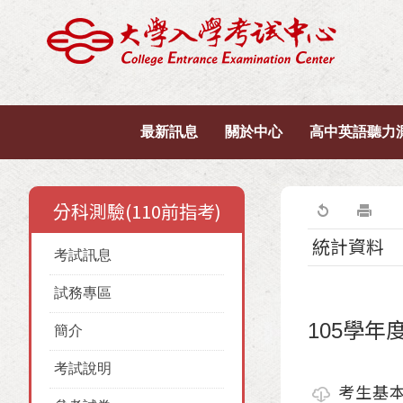
最新訊息
關於中心
高中英語聽力
分科測驗(110前指考)
統計資料
考試訊息
試務專區
105學
簡介
考試說明
考生基