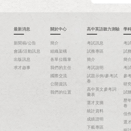
最新消息
關於中心
高中英語聽力測驗
學
新聞稿/公告
簡介
考試訊息
考
會議/活動訊息
組織架構
試務專區
試
出版訊息
各單位職掌
簡介
簡
求才啟事
我們的主任
考試說明
考
國際交流
試題示例/參考試
參
卷
公開資訊
研
高中英文參考詞
我們的位置
試
彙表
歷
選才文摘
卷
統計資料
佳
成績證明
選
下載專區
統