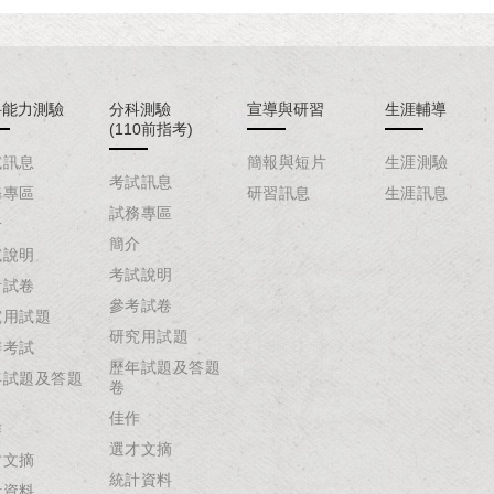
科能力測驗
分科測驗
宣導與研習
生涯輔導
(110前指考)
試訊息
簡報與短片
生涯測驗
考試訊息
務專區
研習訊息
生涯訊息
試務專區
介
簡介
試說明
考試說明
考試卷
參考試卷
究用試題
研究用試題
辦考試
歷年試題及答題
年試題及答題
卷
佳作
作
選才文摘
才文摘
統計資料
計資料