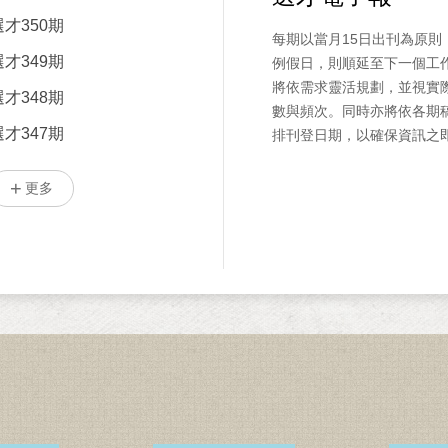
選才350期
每期以當月15日出刊為原則
選才349期
例假日，則順延至下一個工
將依需求靈活規劃，並視實
選才348期
數與頻次。同時亦將依各期
選才347期
排刊登日期，以確保資訊之
更多