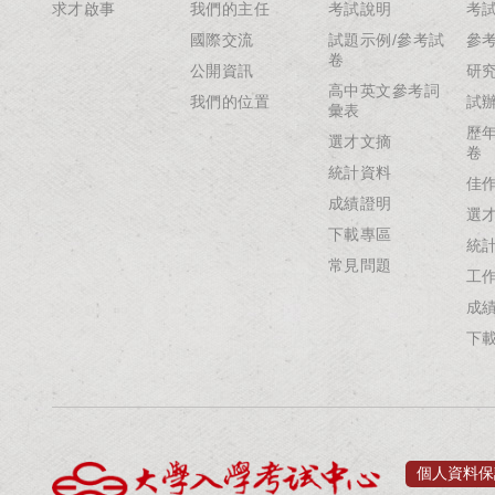
求才啟事
我們的主任
考試說明
考
國際交流
試題示例/參考試
參
卷
公開資訊
研
高中英文參考詞
我們的位置
試
彙表
歷
選才文摘
卷
統計資料
佳
成績證明
選
下載專區
統
常見問題
工
成
下
個人資料保