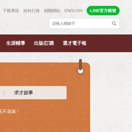
下載專區
術科行政
相關網站
ENGLISH
LINE官方帳號
生涯輔導
出版/訂購
選才電子報
求才啟事
資訊不遺漏！