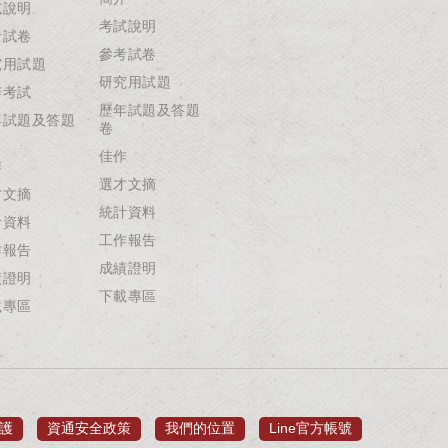
試說明
考試說明
考試卷
參考試卷
究用試題
研究用試題
辦考試
歷年試題及答題
年試題及答題
卷
佳作
作
選才文摘
才文摘
統計資料
計資料
工作報告
作報告
成績證明
績證明
下載專區
載專區
護
資通安全政策
我們的位置
Line官方帳號