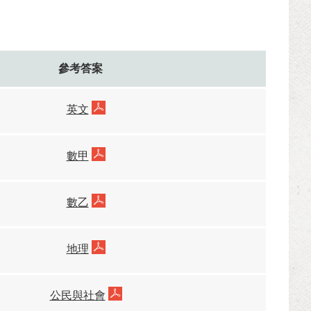
參考答案
英文
數甲
數乙
地理
公民與社會