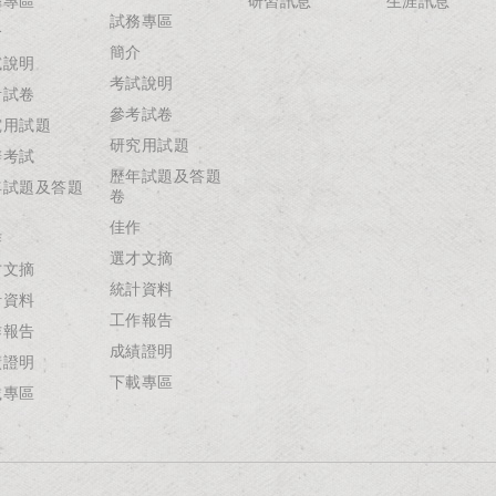
務專區
研習訊息
生涯訊息
試務專區
介
簡介
試說明
考試說明
考試卷
參考試卷
究用試題
研究用試題
辦考試
歷年試題及答題
年試題及答題
卷
佳作
作
選才文摘
才文摘
統計資料
計資料
工作報告
作報告
成績證明
績證明
下載專區
載專區