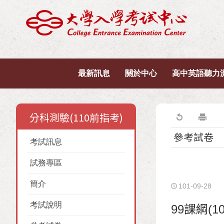
最新訊息
關於中心
高中英語聽力
分科測驗(110前指考)
參考試卷
考試訊息
試務專區
簡介
101-09-28
考試說明
99課綱(