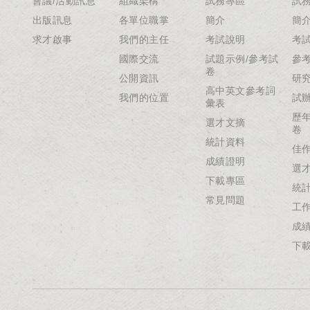
會議/活動訊息
組織架構
試務專區
試
出版訊息
各單位職掌
簡介
簡
求才啟事
我們的主任
考試說明
考
國際交流
試題示例/參考試
參
卷
公開資訊
研
高中英文參考詞
我們的位置
試
彙表
歷
選才文摘
卷
統計資料
佳
成績證明
選
下載專區
統
常見問題
工
成
下