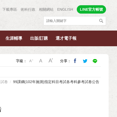
下載專區
術科行政
相關網站
ENGLISH
LINE官方帳號
生涯輔導
出版/訂購
選才電子報
字級：
分享：
考試卷
99課綱(102年施測)指定科目考試各考科參考試卷公告
告