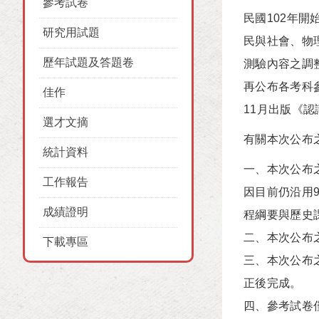
參考試卷
民國102年
研究用試題
民與社會、物
歷年試題及答題卷
測驗內容之調
再公布各考科
佳作
11月出版《
選才文摘
有關本次公布
統計資料
一、本次公布
工作報告
因目前仍沿用
成績證明
程綱要與歷史
二、本次公布
下載專區
三、本次公布
正後完成。
四、參考試卷