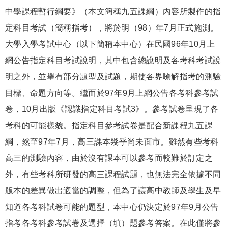
中學課程暫行綱要》（本文簡稱九五課綱）內容所製作的指
定科目考試（簡稱指考），將於明（98）年7月正式施測。
大學入學考試中心（以下簡稱本中心）在民國96年10月上
網公告指定科目考試說明，其中包含總說明及各考科考試說
明之外，並舉有部分題型及試題，期使各界暸解指考的測驗
目標、命題方向等。繼而於97年9月上網公告各考科參考試
卷，10月出版《認識指定科目考試3》。參考試卷呈現了各
考科的可能樣貌。指定科目參考試卷是配合新課程九五課
綱，然至97年7月，高三課本幾乎尚未面市。雖然有些考科
高三的測驗內容，由於沒有課本可以參考而較難於訂定之
外，有些考科所研發的高三課程試題，也無法完全依據不同
版本的差異做出適當的調整，但為了讓高中教師及學生及早
知道各考科試卷可能的題型，本中心仍決定於97年9月公告
指考各考科參考試卷及選擇（填）題參考答案。在此僅將參