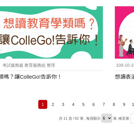
考試服務處 教育服務組 整理
109-10-1
嗎？讓ColleGo!告訴你！
想讀表演
1
2
3
4
5
6
7
8
9
共 11 頁 / 62 筆
, 每頁顯示
筆, 移至第