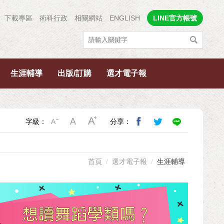
下載專區
術科行政
相關網站
ENGLISH
LINE官方帳號
生涯輔導
出版/訂購
選才電子報
字級：
分享：
首頁
選才電子報
生涯輔導