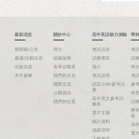
最新消息
關於中心
高中英語聽力測驗
學
新聞稿/公告
簡介
考試訊息
考
會議/活動訊息
組織架構
試務專區
試
出版訊息
各單位職掌
簡介
簡
求才啟事
我們的主任
考試說明
考
國際交流
試題示例/參考試
參
卷
公開資訊
研
高中英文參考詞
我們的位置
試
彙表
歷
選才文摘
卷
統計資料
佳
成績證明
選
下載專區