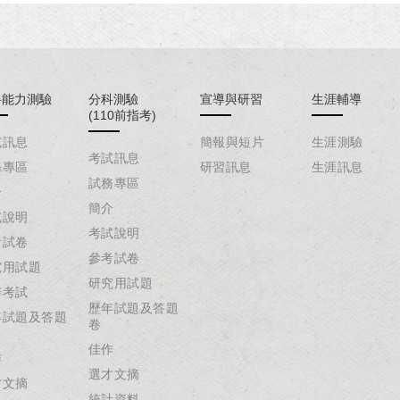
科能力測驗
分科測驗
宣導與研習
生涯輔導
(110前指考)
試訊息
簡報與短片
生涯測驗
考試訊息
務專區
研習訊息
生涯訊息
試務專區
介
簡介
試說明
考試說明
考試卷
參考試卷
究用試題
研究用試題
辦考試
歷年試題及答題
年試題及答題
卷
佳作
作
選才文摘
才文摘
統計資料