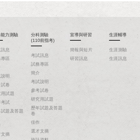
科能力測驗
分科測驗
宣導與研習
生涯輔導
(110前指考)
試訊息
簡報與短片
生涯測驗
考試訊息
務專區
研習訊息
生涯訊息
試務專區
介
簡介
試說明
考試說明
考試卷
參考試卷
究用試題
研究用試題
辦考試
歷年試題及答題
年試題及答題
卷
佳作
作
選才文摘
才文摘
統計資料