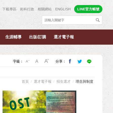
下載專區
術科行政
相關網站
ENGLISH
LINE官方帳號
生涯輔導
出版/訂購
選才電子報
字級：
分享：
首頁
選才電子報
招生選才
理念與制度