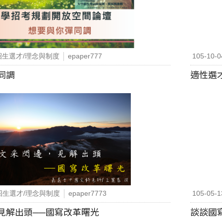
招生選才/理念與制度
epaper777
105-10-0
同調
適性選
招生選才/理念與制度
epaper7773
105-05-1
見解出頭──國寫改革曙光
談談國