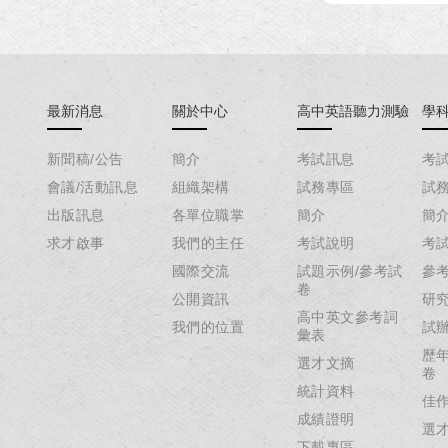
最新消息
關於中心
高中英語聽力測驗
學
新聞稿/公告
簡介
考試訊息
考
會議/活動訊息
組織架構
試務專區
試
出版訊息
各單位職掌
簡介
簡
求才啟事
我們的主任
考試說明
考
國際交流
試題示例/參考試
參
卷
公開資訊
研
高中英文參考詞
我們的位置
試
彙表
歷
選才文摘
卷
統計資料
佳
成績證明
選
下載專區