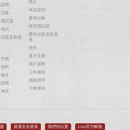
簡介
試說明
考試說明
考試卷
參考試卷
究用試題
研究用試題
辦考試
歷年試題及答題
年試題及答題
卷
佳作
作
選才文摘
才文摘
統計資料
計資料
工作報告
作報告
成績證明
績證明
下載專區
載專區
護
資通安全政策
我們的位置
Line官方帳號