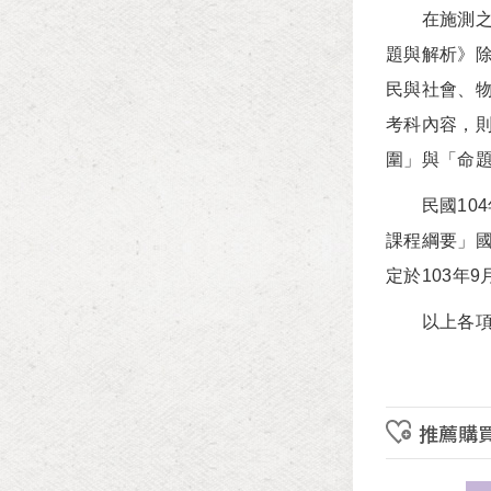
在施測之後
題與解析》
民與社會、
考科內容，
圍」與「命
民國104年
課程綱要」國
定於103年
以上各項資
推薦購