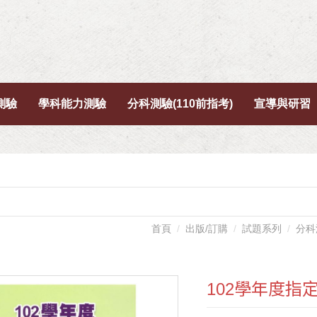
測驗
學科能力測驗
分科測驗(110前指考)
宣導與研習
首頁
出版/訂購
試題系列
分科
102學年度指