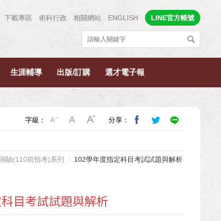
下載專區
術科行政
相關網站
ENGLISH
LINE官方帳號
生涯輔導
出版/訂購
選才電子報
字級：
分享：
測驗(110前指考)系列
102學年度指定科目考試試題與解析
定科目考試試題與解析