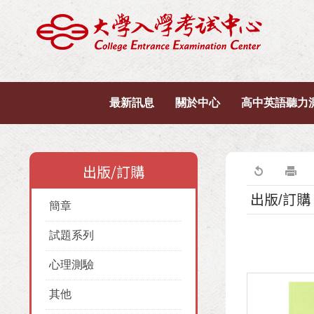
最新訊息
關於中心
高中英語聽力
出版/訂購
出版/訂購
簡章
試題系列
心理測驗
其他