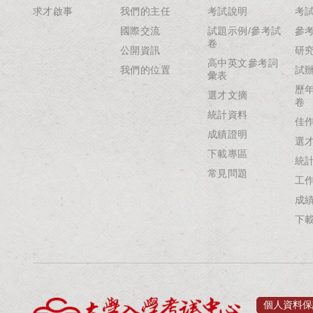
求才啟事
我們的主任
考試說明
考
國際交流
試題示例/參考試
參
卷
公開資訊
研
高中英文參考詞
我們的位置
試
彙表
歷
選才文摘
卷
統計資料
佳
成績證明
選
下載專區
統
常見問題
工
成
下
個人資料保