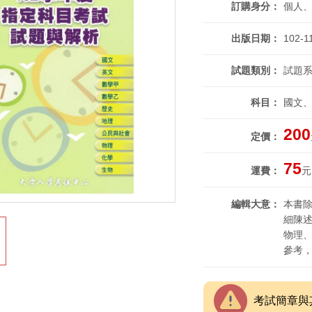
訂購身分
個人
出版日期
102-1
試題類別
試題系
科目
國文
200
定價
75
運費
元
編輯大意
本書
細陳
物理
參考
考試簡章與