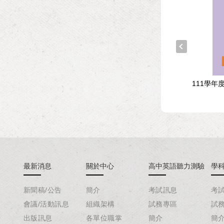
年度指定科目考試試題與
107學年度學科能力測驗試題與
111學年
解析-國文考科
解析-英文考科
最新消息
關於中心
高中英語聽力測驗
學
新聞稿/公告
簡介
考試訊息
考
會議/活動訊息
組織架構
試務專區
試
出版訊息
各單位職掌
簡介
簡