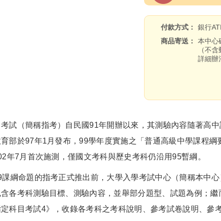
付款方式
銀行A
商品寄送
本中心
（不含
詳細辦
試（簡稱指考）自民國91年開辦以來，其測驗內容隨著高中
育部於97年1月發布，99學年度實施之「普通高級中學課程綱
02年7月首次施測，僅國文考科與歷史考科仍沿用95暫綱。
課綱命題的指考正式推出前，大學入學考試中心（簡稱本中心）
含各考科測驗目標、測驗內容，並舉部分題型、試題為例；繼而
指定科目考試4》，收錄各考科之考科說明、參考試卷說明、參