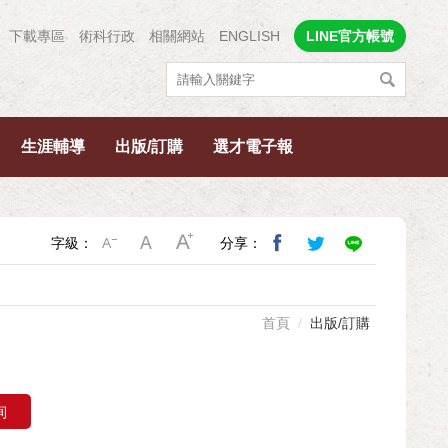
下載專區
術科行政
相關網站
ENGLISH
LINE官方帳號
生涯輔導
出版/訂購
選才電子報
字級：
分享：
首頁
出版/訂購