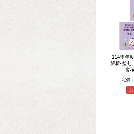
114學年
解析-歷史
會考
定價
加