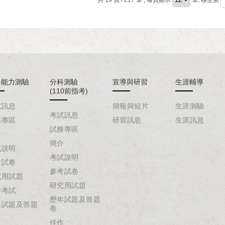
共 19 頁 / 217 筆
, 每頁顯示
筆, 移至第
科能力測驗
分科測驗
宣導與研習
生涯輔導
(110前指考)
試訊息
簡報與短片
生涯測驗
考試訊息
務專區
研習訊息
生涯訊息
試務專區
介
簡介
試說明
考試說明
考試卷
參考試卷
究用試題
研究用試題
辦考試
歷年試題及答題
年試題及答題
卷
佳作