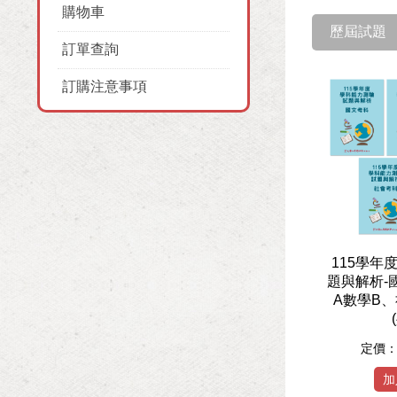
購物車
歷屆試題
訂單查詢
訂購注意事項
115學年
題與解析-
A數學B
定價
加