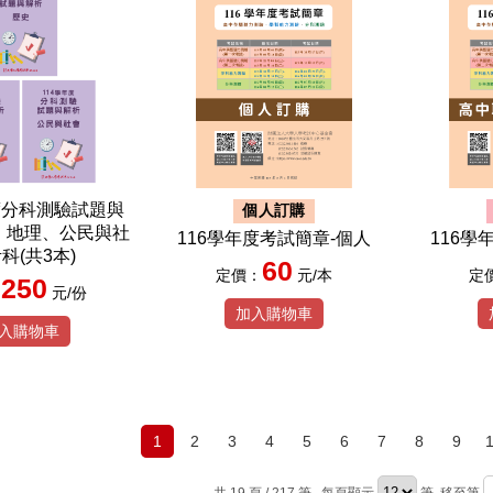
度分科測驗試題與
個人訂購
、地理、公民與社
116學年度考試簡章-個人
116學
科(共3本)
60
定價：
元/本
定
250
：
元/份
加入購物車
入購物車
1
2
3
4
5
6
7
8
9