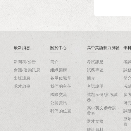
最新消息
關於中心
高中英語聽力測驗
學
新聞稿/公告
簡介
考試訊息
考
會議/活動訊息
組織架構
試務專區
試
出版訊息
各單位職掌
簡介
簡
求才啟事
我們的主任
考試說明
考
國際交流
試題示例/參考試
參
卷
公開資訊
研
高中英文參考詞
我們的位置
試
彙表
歷
選才文摘
卷
統計資料