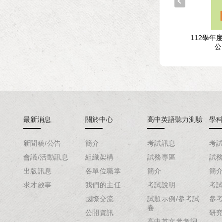
年度指定科目考試試題與
107學年度學科能力測驗試題與
112學年
解析-生物考科
解析-自然考科
公
最新消息
關於中心
高中英語聽力測驗
學
新聞稿/公告
簡介
考試訊息
考
會議/活動訊息
組織架構
試務專區
試
出版訊息
各單位職掌
簡介
簡
求才啟事
我們的主任
考試說明
考
國際交流
試題示例/參考試
參
卷
公開資訊
研
高中英文參考詞