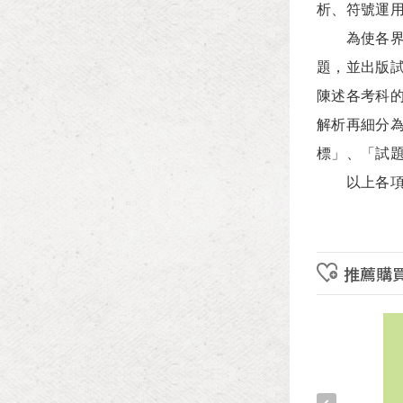
析、符號運
為使各界深
題，並出版試
陳述各考科
解析再細分
標」、「試
以上各項資
推薦購