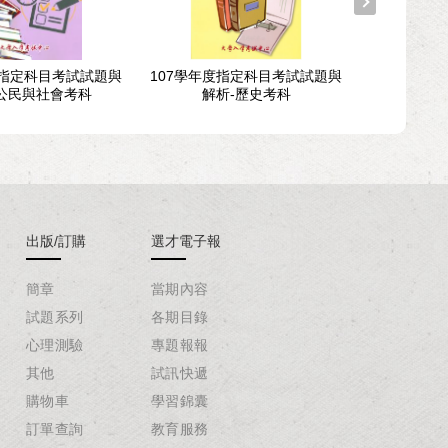
度指定科目考試試題與
107學年度指定科目考試試題與
114學年度
公民與社會考科
解析-歷史考科
出版/訂購
選才電子報
簡章
當期內容
試題系列
各期目錄
心理測驗
專題報報
其他
試訊快遞
購物車
學習錦囊
訂單查詢
教育服務