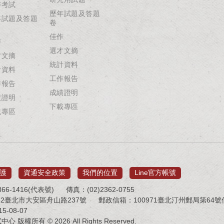
辦考試
歷年試題及答題
年試題及答題
卷
佳作
作
選才文摘
才文摘
統計資料
計資料
工作報告
作報告
成績證明
績證明
下載專區
載專區
護
資通安全政策
我們的位置
Line官方帳號
66-1416(代表號)
傳真：(02)2362-0755
32臺北市大安區舟山路237號
郵政信箱：100971臺北汀州郵局第64號信箱 
-08-07
版權所有 © 2026 All Rights Reserved.