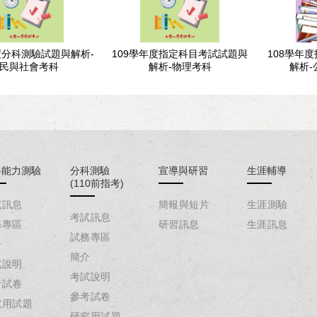
度分科測驗試題與解析-
109學年度指定科目考試試題與
108學年
民與社會考科
解析-物理考科
解析-
科能力測驗
分科測驗
宣導與研習
生涯輔導
(110前指考)
試訊息
簡報與短片
生涯測驗
考試訊息
務專區
研習訊息
生涯訊息
試務專區
介
簡介
試說明
考試說明
考試卷
參考試卷
究用試題
研究用試題