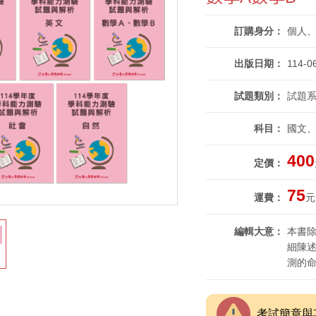
訂購身分
個人
出版日期
114-0
試題類別
試題系
科目
國文
400
定價
75
運費
元
編輯大意
本書
細陳
測的
考試簡章與