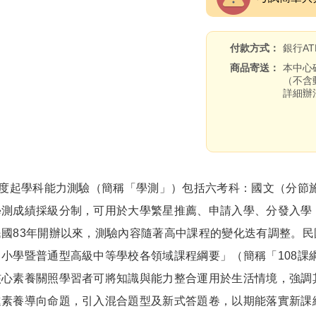
付款方式
銀行A
商品寄送
本中心
（不含
詳細辦
度起學科能力測驗（簡稱「學測」）包括六考科：國文（分節施
學測成績採級分制，可用於大學繁星推薦、申請入學、分發入學
3年開辦以來，測驗內容隨著高中課程的變化迭有調整。民國1
小學暨普通型高級中等學校各領域課程綱要」（簡稱「108課
核心素養關照學習者可將知識與能力整合運用於生活情境，強調
進素養導向命題，引入混合題型及新式答題卷，以期能落實新課