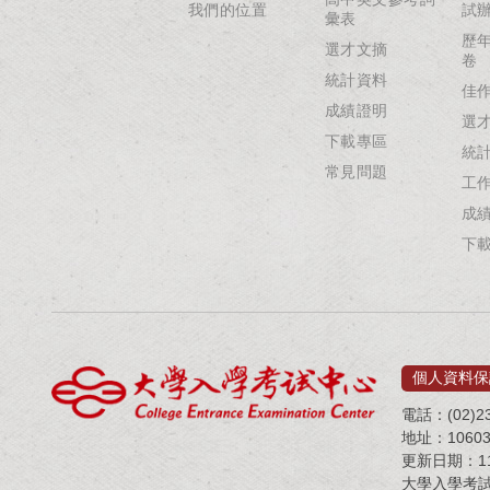
我們的位置
試
彙表
歷
選才文摘
卷
統計資料
佳
成績證明
選
下載專區
統
常見問題
工
成
下
個人資料保
電話：(02)23
地址：1060
更新日期：115
大學入學考試中心 