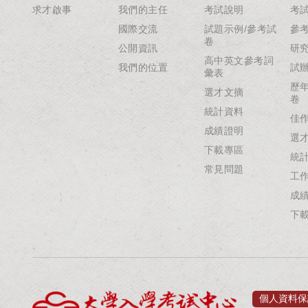
求才啟事
我們的主任
考試說明
考
國際交流
試題示例/參考試
參
卷
公開資訊
研
高中英文參考詞
我們的位置
試
彙表
歷
選才文摘
卷
統計資料
佳
成績證明
選
下載專區
統
常見問題
工
成
下
個人資料保