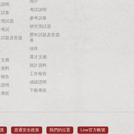
簡介
試說明
考試說明
考試卷
參考試卷
究用試題
研究用試題
辦考試
歷年試題及答題
年試題及答題
卷
佳作
作
選才文摘
才文摘
統計資料
計資料
工作報告
作報告
成績證明
績證明
下載專區
載專區
護
資通安全政策
我們的位置
Line官方帳號