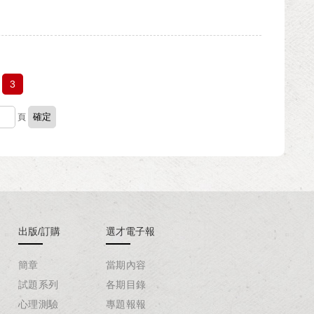
3
頁
出版/訂購
選才電子報
簡章
當期內容
試題系列
各期目錄
心理測驗
專題報報