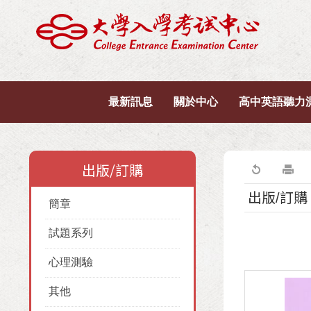
最新訊息
關於中心
高中英語聽力
出版/訂購
出版/訂購
簡章
試題系列
心理測驗
其他