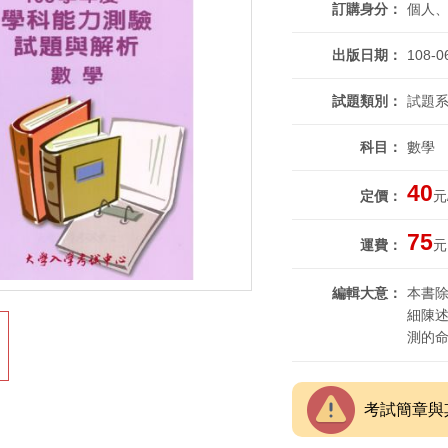
訂購身分
個人
出版日期
108-0
試題類別
試題系
科目
數學
40
定價
元
75
運費
元
編輯大意
本書
細陳
測的
考試簡章與