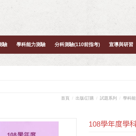
測驗
學科能力測驗
分科測驗(110前指考)
宣導與研習
首頁
出版/訂購
試題系列
學科能
108學年度學