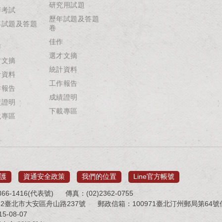
研究用試題
辦考試
歷年試題及答題
年試題及答題
卷
佳作
作
選才文摘
才文摘
統計資料
計資料
工作報告
作報告
成績證明
績證明
下載專區
載專區
護
資通安全政策
我們的位置
Line官方帳號
66-1416(代表號)
傳真：(02)2362-0755
32臺北市大安區舟山路237號
郵政信箱：100971臺北汀州郵局第64號信箱 
-08-07