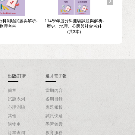
度分科測驗試題與解析-
114學年度分科測驗試題與解析-
112學年度
物理考科
歷史、地理、公民與社會考科
(共3本)
出版/訂購
選才電子報
簡章
當期內容
試題系列
各期目錄
心理測驗
專題報報
其他
試訊快遞
購物車
學習錦囊
訂單查詢
教育服務