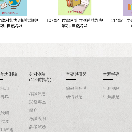
年度學科能力測驗試題與
107學年度學科能力測驗試題與
114學年
解析-自然考科
解析-自然考科
科能力測驗
分科測驗
宣導與研習
生涯輔導
(110前指考)
試訊息
簡報與短片
生涯測驗
考試訊息
務專區
研習訊息
生涯訊息
試務專區
介
簡介
試說明
考試說明
考試卷
參考試卷
究用試題