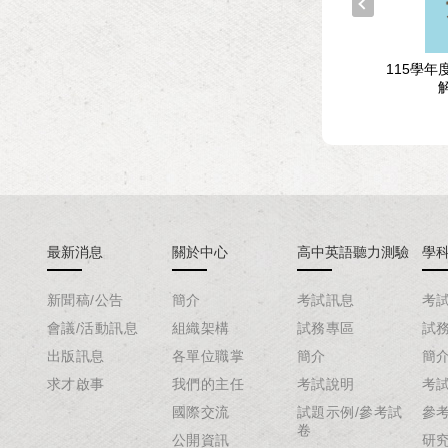
科目考試試題與解析-物
110學年度學科能力測驗試題與
115學
化生篇
解析-數學考科
最新消息
關於中心
高中英語聽力測驗
學
新聞稿/公告
簡介
考試訊息
考
會議/活動訊息
組織架構
試務專區
試
出版訊息
各單位職掌
簡介
簡
求才啟事
我們的主任
考試說明
考
國際交流
試題示例/參考試
參
卷
公開資訊
研