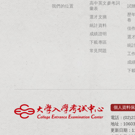
高中英文參考詞
我們的位置
試
彙表
歷
選才文摘
卷
統計資料
佳
成績證明
選
下載專區
統
常見問題
工
成
下
個人資料保
電話：(02)23
地址：1060
更新日期：115