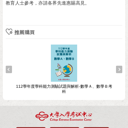
教育人士參考，亦請各界先進惠賜高見。
推薦購買
112學年度學科能力測驗試題與解析-數學Ａ、數學Ｂ考
1
科