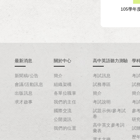
年度分科測驗試題與解析-
114學年度學科能力測驗試題與
105學
化學考科
解析-國文考科
最新消息
關於中心
高中英語聽力測驗
學
新聞稿/公告
簡介
考試訊息
考
會議/活動訊息
組織架構
試務專區
試
出版訊息
各單位職掌
簡介
簡
求才啟事
我們的主任
考試說明
考
國際交流
試題示例/參考試
參
卷
公開資訊
研
高中英文參考詞
我們的位置
試
彙表
歷
選才文摘