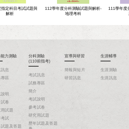
年度指定科目考試試題與
112學年度分科測驗試題與解析-
111學年
解析
地理考科
科能力測驗
分科測驗
宣導與研習
生涯輔導
(110前指考)
試訊息
簡報與短片
生涯測驗
考試訊息
務專區
研習訊息
生涯訊息
試務專區
介
簡介
試說明
考試說明
考試卷
參考試卷
究用試題
研究用試題
辦考試
歷年試題及答題
年試題及答題
卷