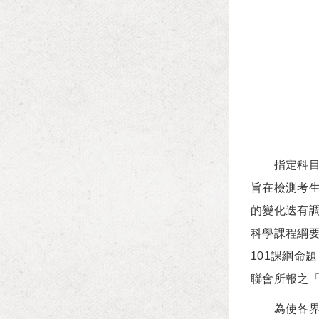
指定科目考
旨在檢測考
的變化迭有調
科學課程綱
101課綱命
聯會所報之
為使各界深