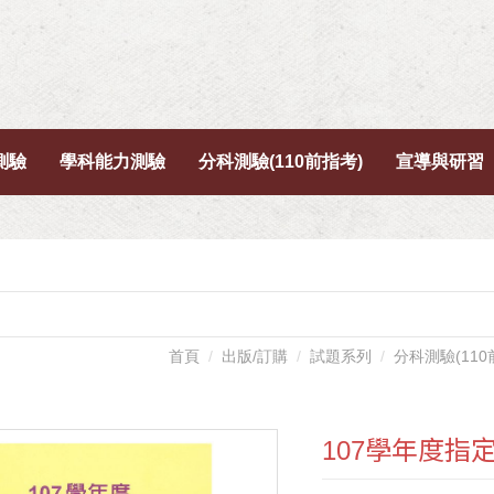
測驗
學科能力測驗
分科測驗(110前指考)
宣導與研習
首頁
出版/訂購
試題系列
分科測驗(11
107學年度指