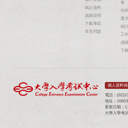
卷
統計資料
佳
成績證明
選
下載專區
統
常見問題
工
成
下
個人資料保
電話：(02)23
地址：1060
更新日期：115
大學入學考試中心 