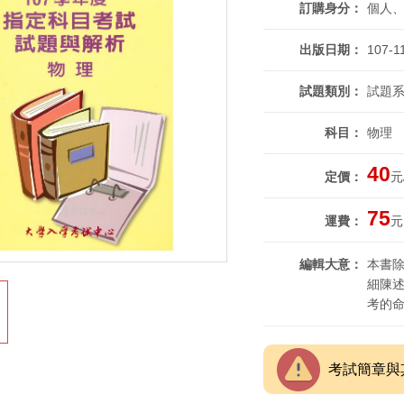
訂購身分
個人
出版日期
107-1
試題類別
試題系
科目
物理
40
定價
元
75
運費
元
編輯大意
本書
細陳
考的
考試簡章與