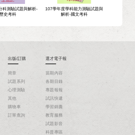
度分科測驗試題與解析-
107學年度學科能力測驗試題與
109學年度
歷史考科
解析-國文考科
解析-
出版/訂購
選才電子報
簡章
當期內容
試題系列
各期目錄
心理測驗
專題報報
其他
試訊快遞
購物車
學習錦囊
訂單查詢
教育服務
試題影音
科普專區