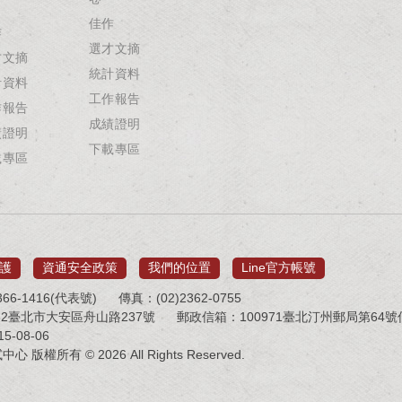
佳作
作
選才文摘
才文摘
統計資料
計資料
工作報告
作報告
成績證明
績證明
下載專區
載專區
護
資通安全政策
我們的位置
Line官方帳號
66-1416(代表號)
傳真：(02)2362-0755
32臺北市大安區舟山路237號
郵政信箱：100971臺北汀州郵局第64號信箱 
-08-06
版權所有 © 2026 All Rights Reserved.