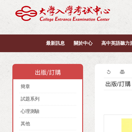
最新訊息
關於中心
高中英語聽力
出版/訂購
出版/訂購
簡章
試題系列
心理測驗
其他