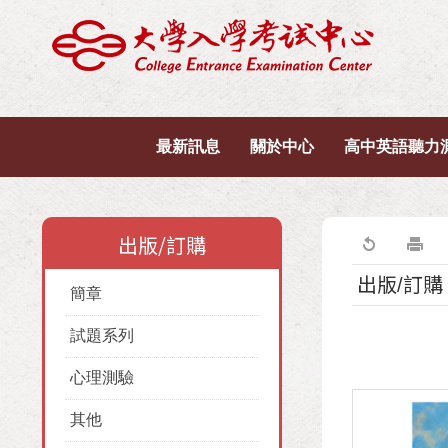
最新訊息
關於中心
高中英語聽力
出版/訂購
出版/訂購
簡章
試題系列
心理測驗
其他