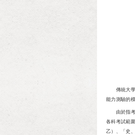
傳統大學聯
能力測驗的
由於指考具
各科考試範
乙）、「史