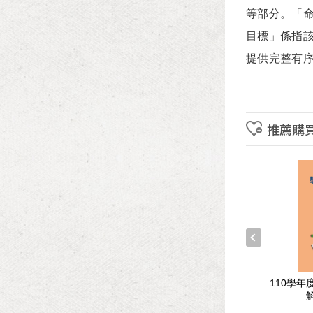
等部分。「
目標」係指
提供完整有
推薦購
年度指定科目考試試題與
106學年度學科能力測驗試題與
110學
解析-國文考科
解析-社會考科