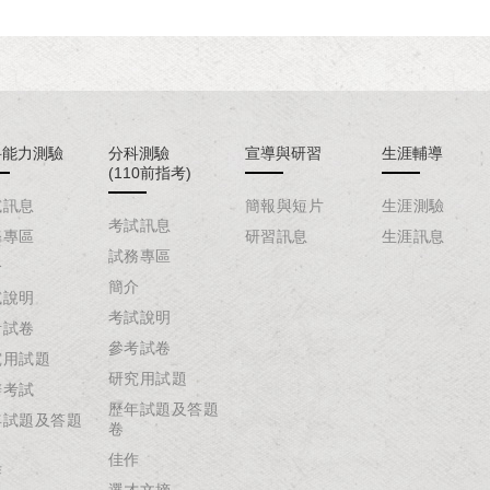
科能力測驗
分科測驗
宣導與研習
生涯輔導
(110前指考)
試訊息
簡報與短片
生涯測驗
考試訊息
務專區
研習訊息
生涯訊息
試務專區
介
簡介
試說明
考試說明
考試卷
參考試卷
究用試題
研究用試題
辦考試
歷年試題及答題
年試題及答題
卷
佳作
作