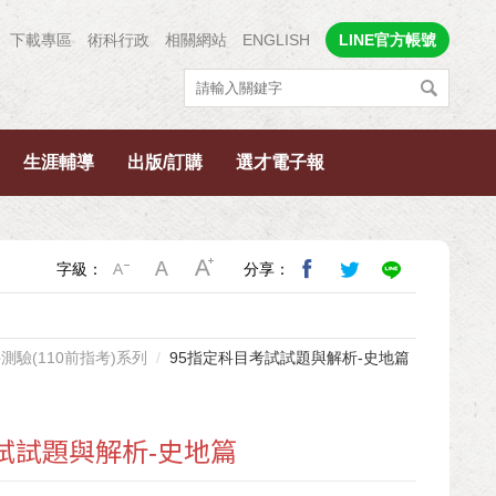
下載專區
術科行政
相關網站
ENGLISH
LINE官方帳號
生涯輔導
出版/訂購
選才電子報
字級：
分享：
測驗(110前指考)系列
95指定科目考試試題與解析-史地篇
試試題與解析-史地篇