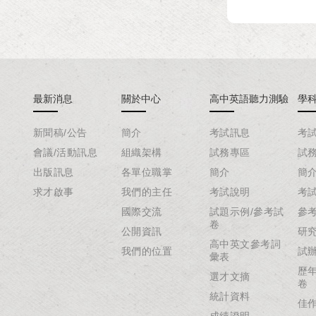
最新消息
關於中心
高中英語聽力測驗
學
新聞稿/公告
簡介
考試訊息
考
會議/活動訊息
組織架構
試務專區
試
出版訊息
各單位職掌
簡介
簡
求才啟事
我們的主任
考試說明
考
國際交流
試題示例/參考試
參
卷
公開資訊
研
高中英文參考詞
我們的位置
試
彙表
歷
選才文摘
卷
統計資料
佳