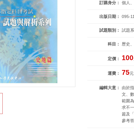
訂購身分
個人
出版日期
095-1
試題類別
試題系
科目
歷史
100
定價
75
運費
元
編輯大意
由於
文、
範圍
求不
篇及
參考