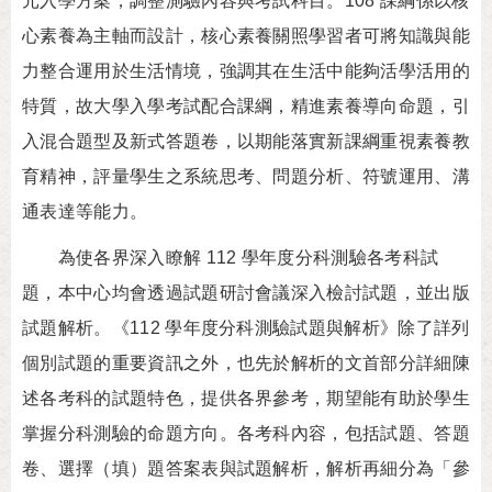
元入學方案，調整測驗內容與考試科目。108 課綱係以核
心素養為主軸而設計，核心素養關照學習者可將知識與能
力整合運用於生活情境，強調其在生活中能夠活學活用的
特質，故大學入學考試配合課綱，精進素養導向命題，引
入混合題型及新式答題卷，以期能落實新課綱重視素養教
育精神，評量學生之系統思考、問題分析、符號運用、溝
通表達等能力。
為使各界深入瞭解 112 學年度分科測驗各考科試
題，本中心均會透過試題研討會議深入檢討試題，並出版
試題解析。《112 學年度分科測驗試題與解析》除了詳列
個別試題的重要資訊之外，也先於解析的文首部分詳細陳
述各考科的試題特色，提供各界參考，期望能有助於學生
掌握分科測驗的命題方向。各考科內容，包括試題、答題
卷、選擇（填）題答案表與試題解析，解析再細分為「參