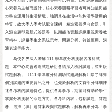
元入學方案，調整測驗內容與考試科目。108 課綱係以核
心素養為主軸而設計，核心素養關照學習者可將知識與能
力整合運用於生活情境，強調其在生活中能夠活學活用的
特質，故大學入學考試配合課綱，精進素養導向命題，引
入混合題型及新式答題卷，以期能落實新課綱重視素養教
育精神，評量學生之系統思考、問題分析、符號運用、溝
通表達等能力。
為使各界深入瞭解 111 學年度分科測驗各考科試
題，本中心均會透過試題研討會議深入檢討試題，並出版
試題解析。《111 學年度分科測驗試題與解析》除了詳列
個別試題的重要資訊之外，也先於解析的文首部分詳細陳
述各考科的試題特色，提供各界參考，期望能有助於學生
掌握分科測驗的命題方向。各考科內容，包括試題、答題
卷、選擇（填）題答案表與試題解析，解析再細分為「參