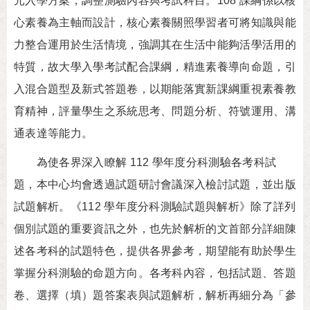
元入學方案，調整測驗內容與考試科目。108 課綱係以核
心素養為主軸而設計，核心素養關照學習者可將知識與能
力整合運用於生活情境，強調其在生活中能夠活學活用的
特質，故大學入學考試配合課綱，精進素養導向命題，引
入混合題型及新式答題卷，以期能落實新課綱重視素養教
育精神，評量學生之系統思考、問題分析、符號運用、溝
通表達等能力。
為使各界深入瞭解 112 學年度分科測驗各考科試
題，本中心均會透過試題研討會議深入檢討試題，並出版
試題解析。《112 學年度分科測驗試題與解析》除了詳列
個別試題的重要資訊之外，也先於解析的文首部分詳細陳
述各考科的試題特色，提供各界參考，期望能有助於學生
掌握分科測驗的命題方向。各考科內容，包括試題、答題
卷、選擇（填）題答案表與試題解析，解析再細分為「參