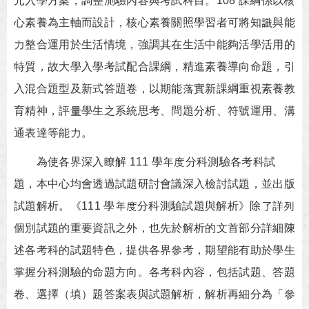
元入學方案，調整測驗內容與考試科目。108 課綱係以核
心素養為主軸而設計，核心素養關照學習者可將知識與能
力整合運用於生活情境，強調其在生活中能夠活學活用的
特質，故大學入學考試配合課綱，精進素養導向命題，引
入混合題型及新式答題卷，以期能落實新課綱重視素養教
育精神，評量學生之系統思考、問題分析、符號運用、溝
通表達等能力。
為使各界深入瞭解 111 學年度分科測驗各考科試
題，本中心均會透過試題研討會議深入檢討試題，並出版
試題解析。《111 學年度分科測驗試題與解析》除了詳列
個別試題的重要資訊之外，也先於解析的文首部分詳細陳
述各考科的試題特色，提供各界參考，期望能有助於學生
掌握分科測驗的命題方向。各考科內容，包括試題、答題
卷、選擇（填）題答案表與試題解析，解析再細分為「參