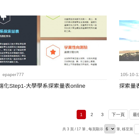
epaper777
105-10-1
化Step1-大學學系探索量表online
探索量
1
2
3
下一頁
最
共 3 頁 / 17 筆
, 每頁顯示
筆, 移至第