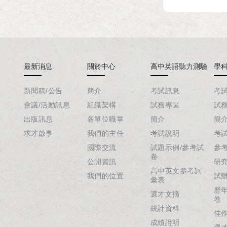
最新消息
關於中心
高中英語聽力測驗
學
新聞稿/公告
簡介
考試訊息
考
會議/活動訊息
組織架構
試務專區
試
出版訊息
各單位職掌
簡介
簡
求才啟事
我們的主任
考試說明
考
國際交流
試題示例/參考試
參
卷
公開資訊
研
高中英文參考詞
我們的位置
試
彙表
歷
選才文摘
卷
統計資料
佳
成績證明