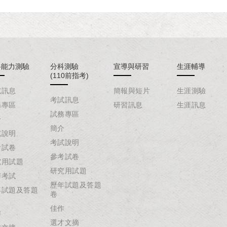
科能力測驗
分科測驗
宣導與研習
生涯輔導
(110前指考)
試訊息
簡報與短片
生涯測驗
考試訊息
務專區
研習訊息
生涯訊息
試務專區
介
簡介
試說明
考試說明
考試卷
參考試卷
究用試題
研究用試題
辦考試
歷年試題及答題
年試題及答題
卷
佳作
作
選才文摘