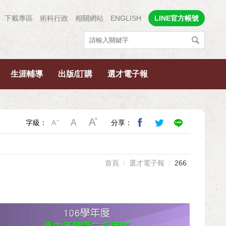
下載專區
術科行政
相關網站
ENGLISH
LINE官方帳號
生涯輔導
出版/訂購
選才電子報
字級：
分享：
首頁
選才電子報
266