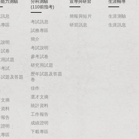
科能力測驗
分科測驗
宣導與研習
生涯輔導
(110前指考)
試訊息
簡報與短片
生涯測驗
考試訊息
務專區
研習訊息
生涯訊息
試務專區
介
簡介
試說明
考試說明
考試卷
參考試卷
究用試題
研究用試題
辦考試
歷年試題及答題
年試題及答題
卷
佳作
作
選才文摘
才文摘
統計資料
計資料
工作報告
作報告
成績證明
績證明
下載專區
載專區