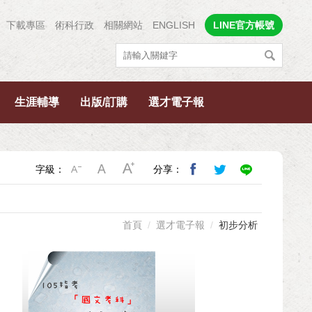
下載專區
術科行政
相關網站
ENGLISH
LINE官方帳號
生涯輔導
出版/訂購
選才電子報
字級：
分享：
首頁
選才電子報
初步分析