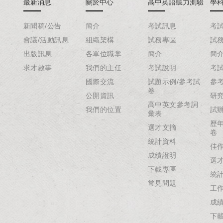
最新消息
關於中心
高中英語聽力測驗
學
新聞稿/公告
簡介
考試訊息
考
會議/活動訊息
組織架構
試務專區
試
出版訊息
各單位職掌
簡介
簡
求才啟事
我們的主任
考試說明
考
國際交流
試題示例/參考試
參
卷
公開資訊
研
高中英文參考詞
我們的位置
試
彙表
歷
選才文摘
卷
統計資料
佳
成績證明
選
下載專區
統
常見問題
工
成
下