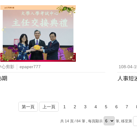
中心剪影
epaper777
108-04-1
6期
人事短
第一頁
上一頁
1
2
3
4
5
6
7
共 14 頁 / 84 筆
, 每頁顯示
筆, 移至第