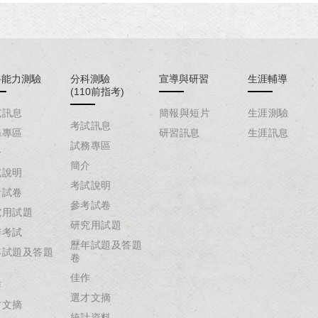
科能力測驗
分科測驗
宣導與研習
生涯輔導
(110前指考)
試訊息
簡報與短片
生涯測驗
考試訊息
務專區
研習訊息
生涯訊息
試務專區
介
簡介
試說明
考試說明
考試卷
參考試卷
究用試題
研究用試題
辦考試
歷年試題及答題
年試題及答題
卷
佳作
作
選才文摘
才文摘
統計資料