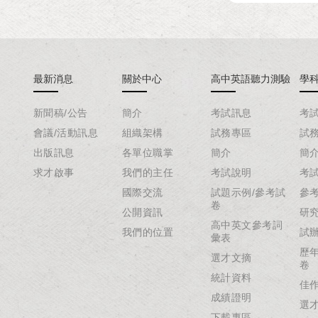
最新消息
關於中心
高中英語聽力測驗
學
新聞稿/公告
簡介
考試訊息
考
會議/活動訊息
組織架構
試務專區
試
出版訊息
各單位職掌
簡介
簡
求才啟事
我們的主任
考試說明
考
國際交流
試題示例/參考試
參
卷
公開資訊
研
高中英文參考詞
我們的位置
試
彙表
歷
選才文摘
卷
統計資料
佳
成績證明
選
下載專區