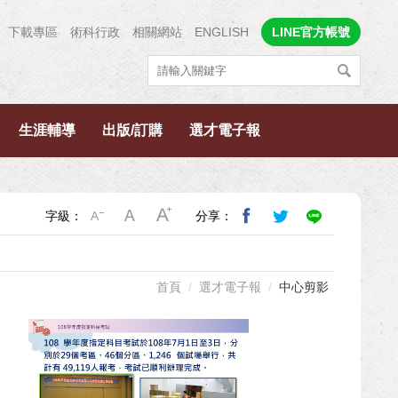
下載專區
術科行政
相關網站
ENGLISH
LINE官方帳號
生涯輔導
出版/訂購
選才電子報
字級：
分享：
首頁
選才電子報
中心剪影