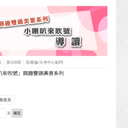
5
第338期
區雅倫/大考中心顧問
叭來吹號」興趣雙碼美景系列
最後頁
頁