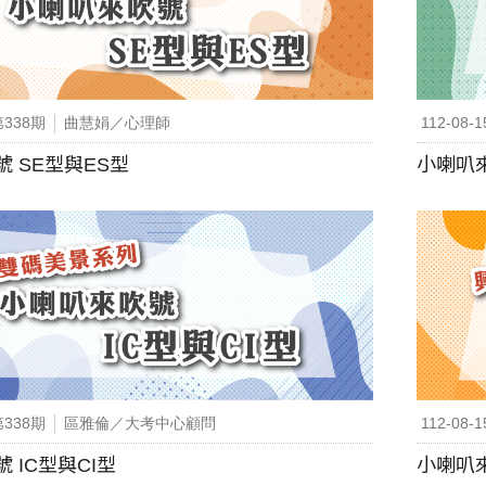
第338期
曲慧娟／心理師
112-08-1
 SE型與ES型
小喇叭來
第338期
區雅倫／大考中心顧問
112-08-1
 IC型與CI型
小喇叭來