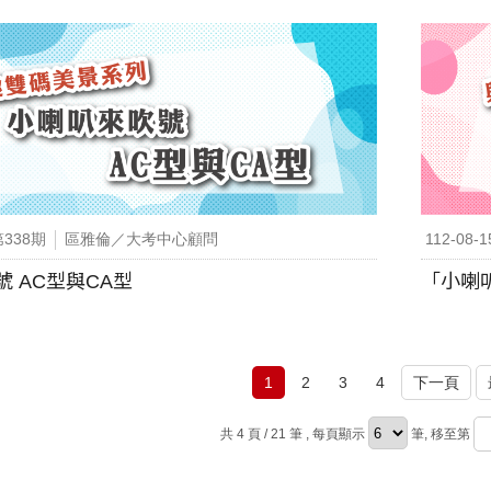
第338期
區雅倫／大考中心顧問
112-08-1
 AC型與CA型
「小喇
1
2
3
4
下一頁
共 4 頁 / 21 筆
, 每頁顯示
筆, 移至第