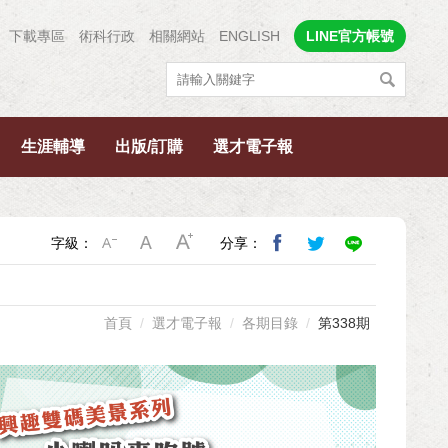
下載專區
術科行政
相關網站
ENGLISH
LINE官方帳號
生涯輔導
出版/訂購
選才電子報
字級：
分享：
首頁
選才電子報
各期目錄
第338期