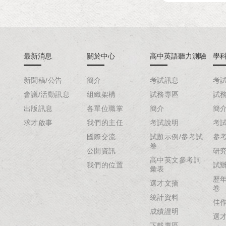
最新消息
關於中心
高中英語聽力測驗
學
新聞稿/公告
簡介
考試訊息
考
會議/活動訊息
組織架構
試務專區
試
出版訊息
各單位職掌
簡介
簡
求才啟事
我們的主任
考試說明
考
國際交流
試題示例/參考試
參
卷
公開資訊
研
高中英文參考詞
我們的位置
試
彙表
歷
選才文摘
卷
統計資料
佳
成績證明
選
下載專區