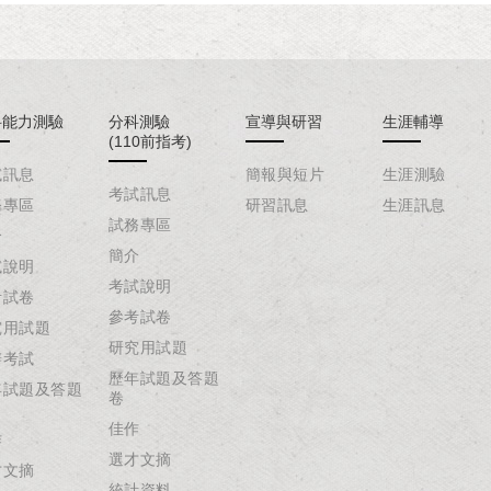
科能力測驗
分科測驗
宣導與研習
生涯輔導
(110前指考)
試訊息
簡報與短片
生涯測驗
考試訊息
務專區
研習訊息
生涯訊息
試務專區
介
簡介
試說明
考試說明
考試卷
參考試卷
究用試題
研究用試題
辦考試
歷年試題及答題
年試題及答題
卷
佳作
作
選才文摘
才文摘
統計資料