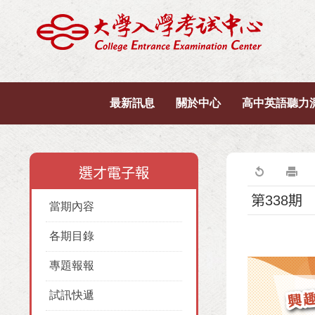
最新訊息
關於中心
高中英語聽力
選才電子報
第338期
當期內容
各期目錄
專題報報
試訊快遞