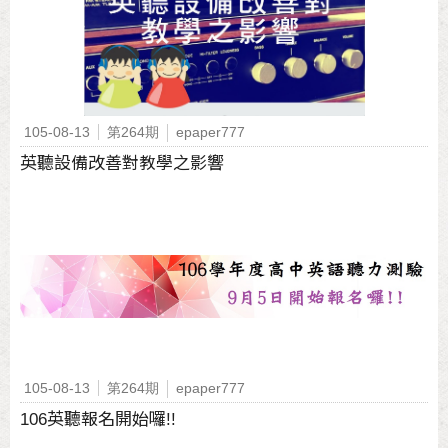
105-08-13
第264期
epaper777
英聽設備改善對教學之影響
105-08-13
第264期
epaper777
106英聽報名開始囉!!