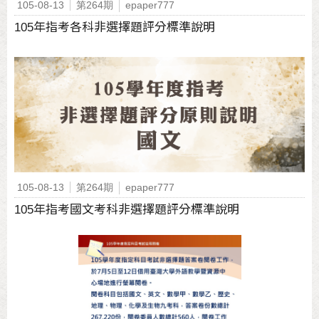
105-08-13
第264期
epaper777
105年指考各科非選擇題評分標準說明
105-08-13
第264期
epaper777
105年指考國文考科非選擇題評分標準說明