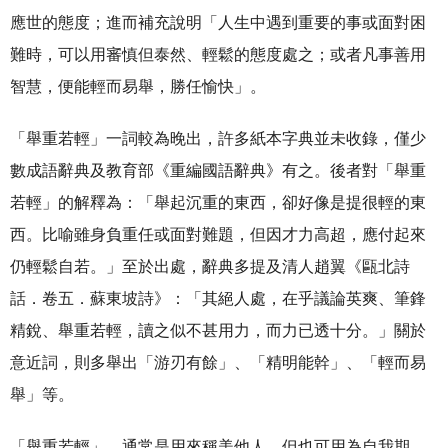
應世的態度；進而補充說明「人生中遇到重要的事或面對困
難時，可以用審慎但泰然、輕鬆的態度處之；或者凡事善用
智慧，便能輕而易舉，勝任愉快」。
「舉重若輕」一詞較為晚出，許多紙本字典並未收錄，僅少
數成語辭典及教育部《重編國語辭典》有之。後者對「舉重
若輕」的解釋為：「舉起沉重的東西，卻好像是提很輕的東
西。比喻雖身負重任或面對難題，但因才力高超，應付起來
仍輕鬆自若。」至於出處，辭典多提及清人趙翼《甌北詩
話．卷五．蘇東坡詩》：「其絕人處，在乎議論英爽、筆鋒
精銳、舉重若輕，讀之似不甚用力，而力已透十分。」關於
意近詞，則多舉出「游刃有餘」、「精明能幹」、「輕而易
舉」等。
「舉重若輕」，通常是用來稱美他人，但也可用為自我期