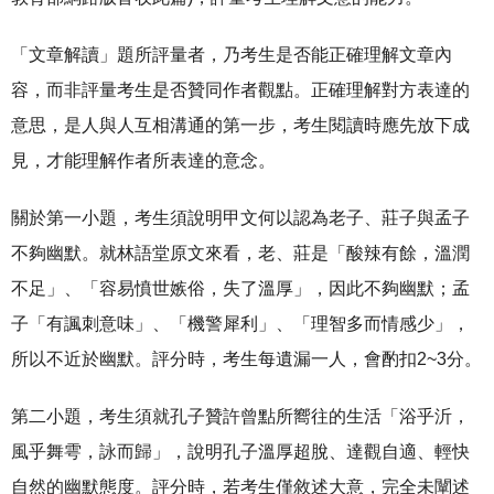
「文章解讀」題所評量者，乃考生是否能正確理解文章內
容，而非評量考生是否贊同作者觀點。正確理解對方表達的
意思，是人與人互相溝通的第一步，考生閱讀時應先放下成
見，才能理解作者所表達的意念。
關於第一小題，考生須說明甲文何以認為老子、莊子與孟子
不夠幽默。就林語堂原文來看，老、莊是「酸辣有餘，溫潤
不足」、「容易憤世嫉俗，失了溫厚」，因此不夠幽默；孟
子「有諷刺意味」、「機警犀利」、「理智多而情感少」，
所以不近於幽默。評分時，考生每遺漏一人，會酌扣2~3分。
第二小題，考生須就孔子贊許曾點所嚮往的生活「浴乎沂，
風乎舞雩，詠而歸」，說明孔子溫厚超脫、達觀自適、輕快
自然的幽默態度。評分時，若考生僅敘述大意，完全未闡述