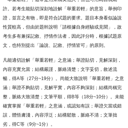
許。若考生能貼切深刻地詮解「舉重若輕」的意旨，舉例印
證，並言之有物，即是符合試題的要求。題目本身看似論說
性質較高，但由於題幹說明「請根據自身經驗或見聞」，故
考生多有兼採記敘、抒情作法者，因此評分時，根據試題原
文，也特別提出「論說、記敘、抒情皆可」的原則。
凡能適切詮解「舉重若輕」之意涵；舉證貼切，見解深刻，
內容充實允當；結構嚴謹，脈絡清楚；文字妥切，敘述流
暢，得A等（27分~19分）。尚能大致說明「舉重若輕」之意
涵；舉證不夠貼切，見解平實，內容不夠深刻；結構尚稱完
整，脈絡大致清楚；文筆平順，得B等（18分~10分）。未能
確實掌握「舉重若輕」之意涵，或認知有誤；舉證欠當或錯
誤，體悟膚淺，內容浮泛；結構鬆散，脈絡不清；文筆拙
劣，得C等（9分~1分）。