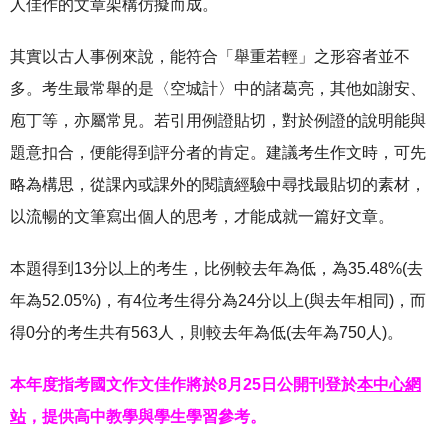
人佳作的文章架構仿擬而成。
其實以古人事例來說，能符合「舉重若輕」之形容者並不
多。考生最常舉的是〈空城計〉中的諸葛亮，其他如謝安、
庖丁等，亦屬常見。若引用例證貼切，對於例證的說明能與
題意扣合，便能得到評分者的肯定。建議考生作文時，可先
略為構思，從課內或課外的閱讀經驗中尋找最貼切的素材，
以流暢的文筆寫出個人的思考，才能成就一篇好文章。
本題得到13分以上的考生，比例較去年為低，為35.48%(去
年為52.05%)，有4位考生得分為24分以上(與去年相同)，而
得0分的考生共有563人，則較去年為低(去年為750人)。
本年度指考國文作文佳作將於8月25日公開刊登於
本中心網
站
，提供高中教學與學生學習參考。