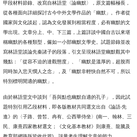
甲段材料節錄、改寫自林語堂〈論幽默〉，原文篇幅極長，
從各種面向詳細探討古今中外文學作品的「幽默」。作者從
國家與文化談起，認為文化發展到相當程度，必有幽默的文
學出現。文章分上、中、下三篇，上篇詳談中國自古以來堪
稱幽默的各種類型，儼如一小部幽默文學史。試題節錄並改
寫林語堂談論先秦諸子的段落，引文呈現林語堂幽默觀其中
幾點：「從容不迫的達觀態度」、「幽默是溫厚的，超脫而
同時加入悲天憫人之念」，及「幽默非輕快自然不可，所以
特別標明閒適的幽默」。
由於林語堂文中談到「吾與點也幽默自適的孔子」，因此試
題特別引用乙段材料，即各版教材共同選文出自《論語‧先
進》的〈子路、曾皙、冉有、公西華侍坐〉(南一、翰林、三
民、康熹四家教材選文；《文化基本教材》則康熹、龍騰及
教育部網路版皆收此篇)，評量考生理解文意的能力。