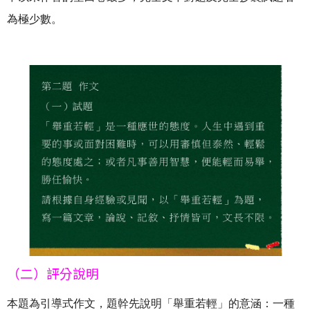
為極少數。
（二）評分說明
本題為引導式作文，題幹先說明「舉重若輕」的意涵：一種