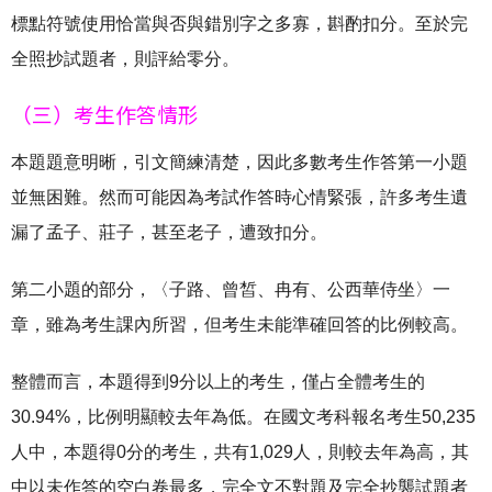
標點符號使用恰當與否與錯別字之多寡，斟酌扣分。至於完
全照抄試題者，則評給零分。
（三）考生作答情形
本題題意明晰，引文簡練清楚，因此多數考生作答第一小題
並無困難。然而可能因為考試作答時心情緊張，許多考生遺
漏了孟子、莊子，甚至老子，遭致扣分。
第二小題的部分，〈子路、曾皙、冉有、公西華侍坐〉一
章，雖為考生課內所習，但考生未能準確回答的比例較高。
整體而言，本題得到9分以上的考生，僅占全體考生的
30.94%，比例明顯較去年為低。在國文考科報名考生50,235
人中，本題得0分的考生，共有1,029人，則較去年為高，其
中以未作答的空白卷最多，完全文不對題及完全抄襲試題者