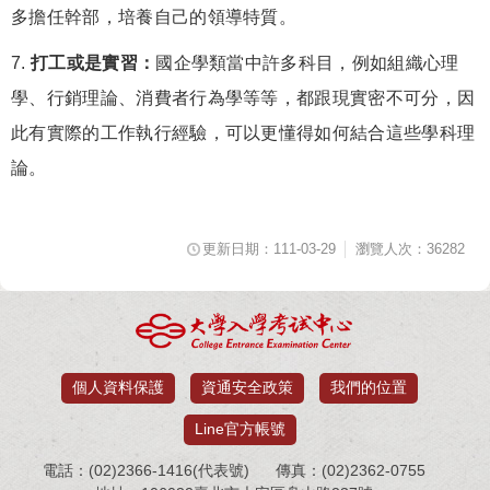
多擔任幹部，培養自己的領導特質。
7.
打工或是實習：
國企學類當中許多科目，例如組織心理
學、行銷理論、消費者行為學等等，都跟現實密不可分，因
此有實際的工作執行經驗，可以更懂得如何結合這些學科理
論。
更新日期：111-03-29
瀏覽人次：36282
個人資料保護
資通安全政策
我們的位置
Line官方帳號
電話：(02)2366-1416(代表號)
傳真：(02)2362-0755