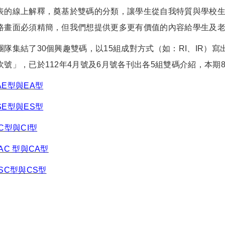
表的線上解釋，奠基於雙碼的分類，讓學生從自我特質與學校
路畫面必須精簡，但我們想提供更多更有價值的內容給學生及
集結了30個興趣雙碼，以15組成對方式（如：RI、IR）
吹號」，已於112年4月號及6月號各刊出各5組雙碼介紹，本期
E型與EA型
E型與ES型
C型與CI型
AC 型與CA型
SC型與CS型