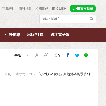
下載專區
術科行政
相關網站
ENGLISH
LINE官方帳號
生涯輔導
出版/訂購
選才電子報
字級：
分享：
首頁
選才電子報
「小喇叭來吹號」興趣雙碼美景系列