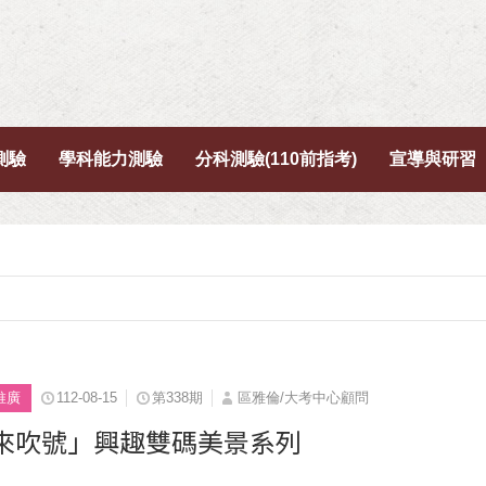
測驗
學科能力測驗
分科測驗(110前指考)
宣導與研習
推廣
112-08-15
第338期
區雅倫/大考中心顧問
來吹號」興趣雙碼美景系列