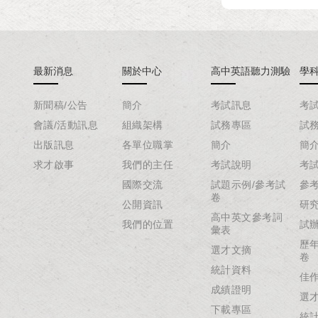
最新消息
關於中心
高中英語聽力測驗
學
新聞稿/公告
簡介
考試訊息
考
會議/活動訊息
組織架構
試務專區
試
出版訊息
各單位職掌
簡介
簡
求才啟事
我們的主任
考試說明
考
國際交流
試題示例/參考試
參
卷
公開資訊
研
高中英文參考詞
我們的位置
試
彙表
歷
選才文摘
卷
統計資料
佳
成績證明
選
下載專區
統