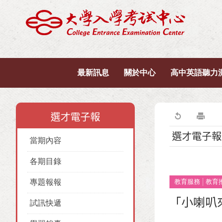
最新訊息
關於中心
高中英語聽力
選才電子報
選才電子報
當期內容
各期目錄
專題報報
教育服務
教育
「小喇叭
試訊快遞