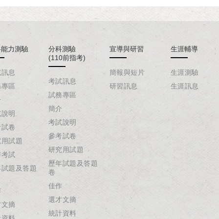
科能力測驗
分科測驗
宣導與研習
生涯輔導
(110前指考)
試訊息
簡報與短片
生涯測驗
考試訊息
務專區
研習訊息
生涯訊息
試務專區
介
簡介
試說明
考試說明
考試卷
參考試卷
究用試題
研究用試題
辦考試
歷年試題及答題
年試題及答題
卷
佳作
作
選才文摘
才文摘
統計資料
計資料