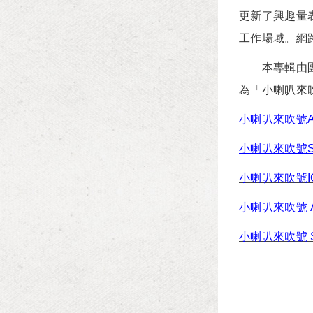
更新了興趣量
工作場域。網
本專輯由團隊
為「小喇叭來
小喇叭來吹號A
小喇叭來吹號S
小喇叭來吹號I
小喇叭來吹號 
小喇叭來吹號 