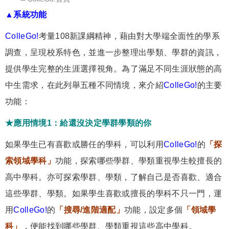
▲系統功能
ColleGo!
考量108新課綱精神，藉由對大學端全面性的學系
調查，呈現校系特色，並進一步整理出學類、學群的資訊，
提供學生完整的生涯選擇視角。為了滿足不同生涯狀態的高
中生需求，在此列舉五種不同情境，來介紹
ColleGo!
的主要
功能：
★應用情境1：給還沒決定學群學類的你
如果學生已有喜歡或勝任的學科，可以利用
ColleGo!
的
「探
索領域學科」
功能，探索哪些學群、學類重視學生較擅長的
高中學科。亦可探索學群、學類，了解自己是否喜歡、適合
這些學群、學類。如果學生喜歡或擅長的學科不只一門，運
用
ColleGo!
的
「搜尋/進階適配」
功能，設定多個
「領域學
科」
，便能找到哪些學群、學類重視這些高中學科。