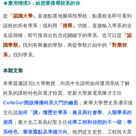
★應用情境5：給想要搜尋校系的你
從
「認識大學」
直接點選地圖尋找學校，點選校名即可看到
該校的所有學系；或利用
「搜尋」
功能，直接輸入學系的全
名或簡稱，即可搜尋出包含此關鍵字的學系。也可以從
「認
識學類」
找到有興趣的學類，再從學類介紹中的
「對應校
系」
找到學系。
本期文章
本專題邀請3位大學教授，向高中生說明如何運用系統了解
科系的課程特色與選才特質。世新大學廣電系陳才主任
ColleGo!開啟傳播科系大門的鑰匙
；東華大學歷史系潘宗億
主任談
如何「讀」懂歷史學系：兼及與社會學、人類學系的
差異
；臺大化工系吳紀聖主任
化學工程和你想的不一樣：學
系特色、審查重點及準備方向
。他們從文史哲、工程與大眾