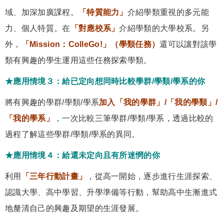
域、加深加廣課程。
「特質能力」
介紹學類重視的多元能
力、個人特質。在
「對應校系」
介紹學類的大學校系。另
外，
「Mission：ColleGo!」（學類任務）
還可以讓對該學
類有興趣的學生運用這些任務探索學類。
★應用情境３：給已定向想同時比較學群/學類/學系的你
將有興趣的學群/學類/學系
加入「我的學群」/「我的學類」/
「我的學系」
，一次比較三筆學群/學類/學系，透過比較的
過程了解這些學群/學類/學系的異同。
★應用情境４：給還未定向且有所迷惘的你
利用
「三年行動計畫
」
，從高一開始，逐步進行生涯探索、
認識大學、高中學習、升學準備等行動，幫助高中生漸進式
地釐清自己的興趣及期望的生涯發展。