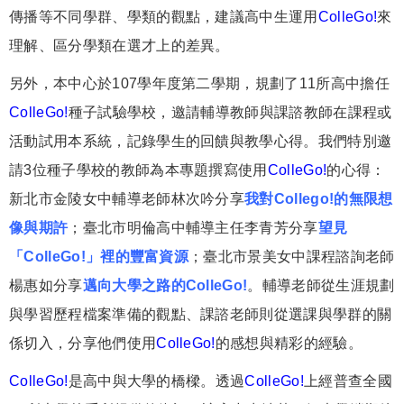
傳播等不同學群、學類的觀點，建議高中生運用
ColleGo!
來
理解、區分學類在選才上的差異。
另外，本中心於107學年度第二學期，規劃了11所高中擔任
ColleGo!
種子試驗學校，邀請輔導教師與課諮教師在課程或
活動試用本系統，記錄學生的回饋與教學心得。我們特別邀
請3位種子學校的教師為本專題撰寫使用
ColleGo!
的心得：
新北市金陵女中輔導老師林次吟分享
我對Collego!的無限想
像與期許
；臺北市明倫高中輔導主任李青芳分享
望見
「ColleGo!」裡的豐富資源
；臺北市景美女中課程諮詢老師
楊惠如分享
邁向大學之路的ColleGo!
。輔導老師從生涯規劃
與學習歷程檔案準備的觀點、課諮老師則從選課與學群的關
係切入，分享他們使用
ColleGo!
的感想與精彩的經驗。
ColleGo!
是高中與大學的橋樑。透過
ColleGo!
上經普查全國