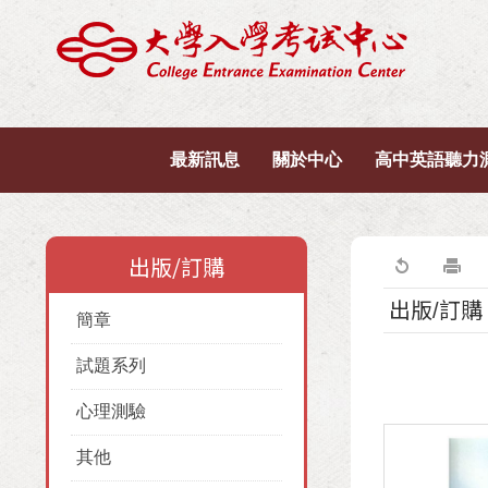
最新訊息
關於中心
高中英語聽力
出版/訂購
出版/訂購
簡章
試題系列
心理測驗
其他