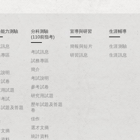
科能力測驗
分科測驗
宣導與研習
生涯輔導
(110前指考)
試訊息
簡報與短片
生涯測驗
考試訊息
務專區
研習訊息
生涯訊息
試務專區
介
簡介
試說明
考試說明
考試卷
參考試卷
究用試題
研究用試題
辦考試
歷年試題及答題
年試題及答題
卷
佳作
作
選才文摘
才文摘
統計資料
計資料