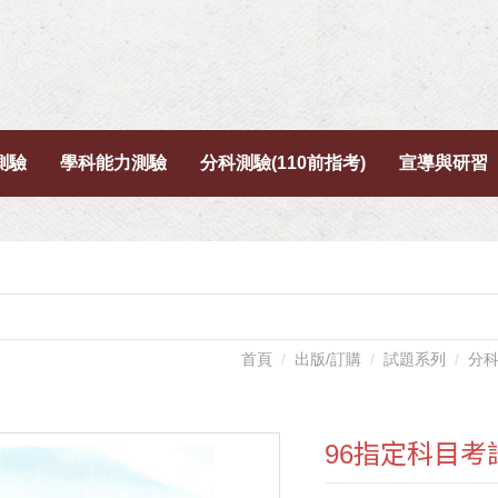
測驗
學科能力測驗
分科測驗(110前指考)
宣導與研習
首頁
出版/訂購
試題系列
分科
96指定科目考