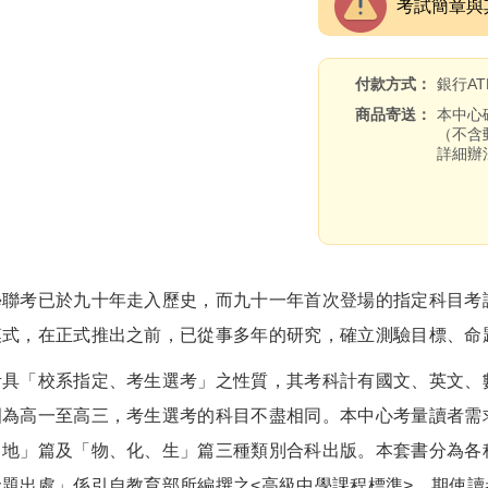
考試簡章與
付款方式
銀行A
商品寄送
本中心
（不含
詳細辦
考已於九十年走入歷史，而九十一年首次登場的指定科目考試
模式，在正式推出之前，已從事多年的研究，確立測驗目標、命
「校系指定、考生選考」之性質，其考科計有國文、英文、數
圍為高一至高三，考生選考的科目不盡相同。本中心考量讀者需
、地」篇及「物、化、生」篇三種類別合科出版。本套書分為各
命題出處」係引自教育部所編撰之<高級中學課程標準>，期使