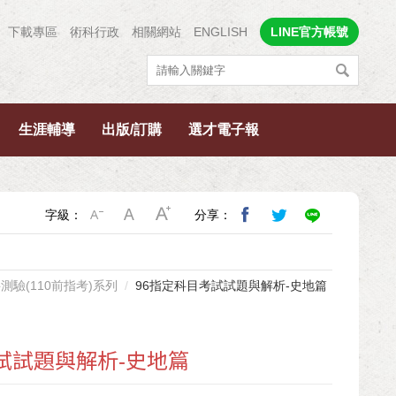
下載專區
術科行政
相關網站
ENGLISH
LINE官方帳號
生涯輔導
出版/訂購
選才電子報
字級：
分享：
測驗(110前指考)系列
96指定科目考試試題與解析-史地篇
試試題與解析-史地篇