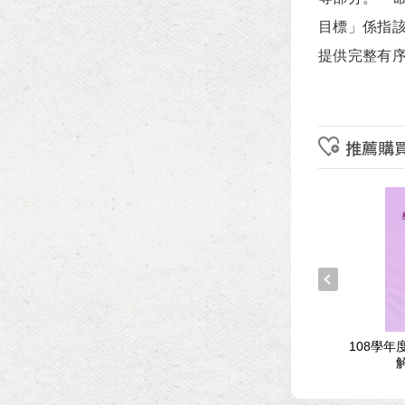
目標」係指
提供完整有
推薦購
年度學科能力測驗試題與
113學年度學科能力測驗試題與
108學
解析-數學考科
解析-數學Ａ、數學Ｂ考科