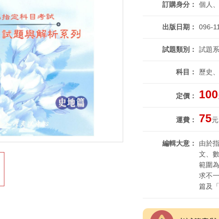
訂購身分
個人
出版日期
096-1
試題類別
試題系
科目
歷史
100
定價
75
運費
元
編輯大意
由於
文、
範圍
求不
篇及