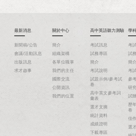
最新消息
關於中心
高中英語聽力測驗
學
新聞稿/公告
簡介
考試訊息
考
會議/活動訊息
組織架構
試務專區
試
出版訊息
各單位職掌
簡介
簡
求才啟事
我們的主任
考試說明
考
國際交流
試題示例/參考試
參
卷
公開資訊
研
高中英文參考詞
我們的位置
試
彙表
歷
選才文摘
卷
統計資料
佳
成績證明
選
下載專區
統