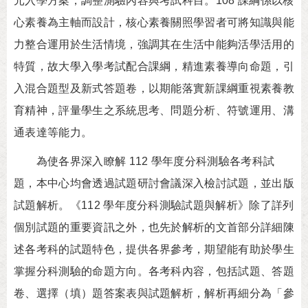
元入學方案，調整測驗內容與考試科目。108 課綱係以核
心素養為主軸而設計，核心素養關照學習者可將知識與能
力整合運用於生活情境，強調其在生活中能夠活學活用的
特質，故大學入學考試配合課綱，精進素養導向命題，引
入混合題型及新式答題卷，以期能落實新課綱重視素養教
育精神，評量學生之系統思考、問題分析、符號運用、溝
通表達等能力。
為使各界深入瞭解 112 學年度分科測驗各考科試
題，本中心均會透過試題研討會議深入檢討試題，並出版
試題解析。《112 學年度分科測驗試題與解析》除了詳列
個別試題的重要資訊之外，也先於解析的文首部分詳細陳
述各考科的試題特色，提供各界參考，期望能有助於學生
掌握分科測驗的命題方向。各考科內容，包括試題、答題
卷、選擇（填）題答案表與試題解析，解析再細分為「參