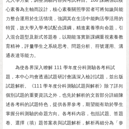
元入學方案，調整測驗內容與考試科目。108 課綱係以核
心素養為主軸而設計，核心素養關照學習者可將知識與能
力整合運用於生活情境，強調其在生活中能夠活學活用的
特質，故大學入學考試配合課綱，精進素養導向命題，引
入混合題型及新式答題卷，以期能落實新課綱重視素養教
育精神，評量學生之系統思考、問題分析、符號運用、溝
通表達等能力。
為使各界深入瞭解 111 學年度分科測驗各考科試
題，本中心均會透過試題研討會議深入檢討試題，並出版
試題解析。《111 學年度分科測驗試題與解析》除了詳列
個別試題的重要資訊之外，也先於解析的文首部分詳細陳
述各考科的試題特色，提供各界參考，期望能有助於學生
掌握分科測驗的命題方向。各考科內容，包括試題、答題
卷、選擇（填）題答案表與試題解析，解析再細分為「參