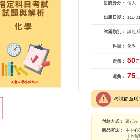
訂購身分
個人
出版日期
111-0
試題類別
試題系
科目
化學
50
定價
元
75
運費
元
考試簡章與
付款方式
銀行A
商品寄送
本中心
（不含