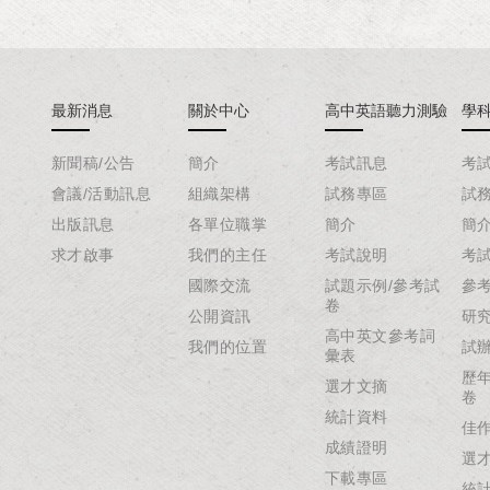
最新消息
關於中心
高中英語聽力測驗
學
新聞稿/公告
簡介
考試訊息
考
會議/活動訊息
組織架構
試務專區
試
出版訊息
各單位職掌
簡介
簡
求才啟事
我們的主任
考試說明
考
國際交流
試題示例/參考試
參
卷
公開資訊
研
高中英文參考詞
我們的位置
試
彙表
歷
選才文摘
卷
統計資料
佳
成績證明
選
下載專區
統