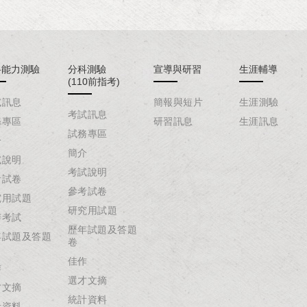
科能力測驗
分科測驗
宣導與研習
生涯輔導
(110前指考)
試訊息
簡報與短片
生涯測驗
考試訊息
務專區
研習訊息
生涯訊息
試務專區
介
簡介
試說明
考試說明
考試卷
參考試卷
究用試題
研究用試題
辦考試
歷年試題及答題
年試題及答題
卷
佳作
作
選才文摘
才文摘
統計資料
計資料