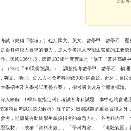
詳細辦
試（簡稱「指考」）包括國文、英文、數學甲、數學乙、歷史
生是否具備校系要求的能力，是大學考試入學招生管道的主要依
整。民國106年起，因應103學年度實施之「修正『普通高
要」（簡稱「99課綱微調」），調整指考數學甲、數學乙、物
題，英文、地理、公民與社會考科則依99課綱命題。此外，自民國
「大學招生及入學考試調整方案」，指考國文改為全部選擇題。
入瞭解110學年度指定科目考試各考科試題，本中心均會透
度指定科目考試試題與解析》除了詳列個別試題的重要資訊之外
界參考，期望能有助於學生掌握指考的命題方向。各考科內容，
試題取材」（或稱「資料出處」、「學科內容」、「測驗範圍」