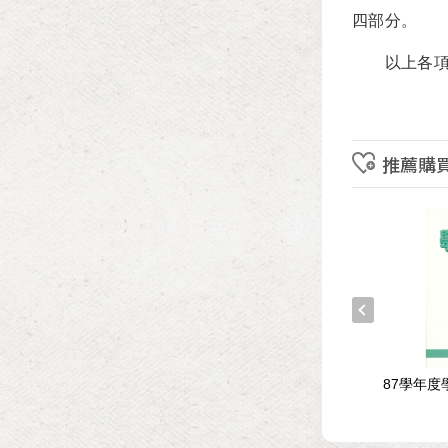
四部分。
以上各項資
推薦購
年度學科能力測驗試題與
109學年度學科能力測驗試題與
87學年
-數學Ａ、數學Ｂ考科
解析-自然考科