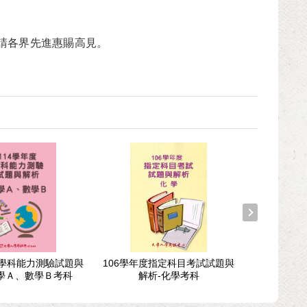
請各界先進惠賜高見。
度學科能力測驗試題與
106學年度指定科目考試試題與
108學年度
學Ａ、數學Ｂ考科
解析-化學考科
解析