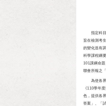
指定科目考
旨在檢測考
的變化迭有調
科學課程綱
101課綱命
聯會所報之
為使各界深
《110學年
色，提供各
答案」、「