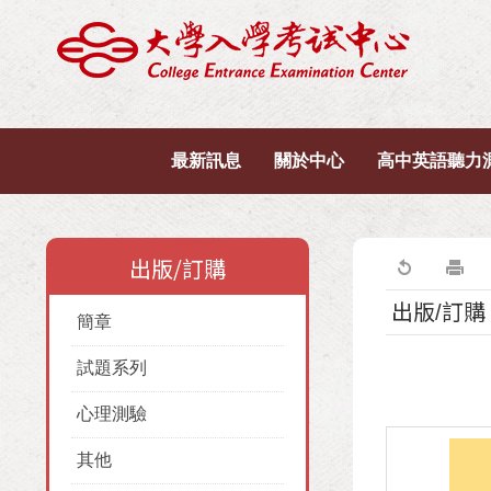
最新訊息
關於中心
高中英語聽力
出版/訂購
出版/訂購
簡章
試題系列
心理測驗
其他