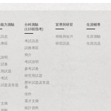
科能力測驗
分科測驗
宣導與研習
生涯輔導
(110前指考)
試訊息
簡報與短片
生涯測驗
考試訊息
務專區
研習訊息
生涯訊息
試務專區
介
簡介
試說明
考試說明
考試卷
參考試卷
究用試題
研究用試題
辦考試
歷年試題及答題
年試題及答題
卷
佳作
作
選才文摘
才文摘
統計資料
計資料