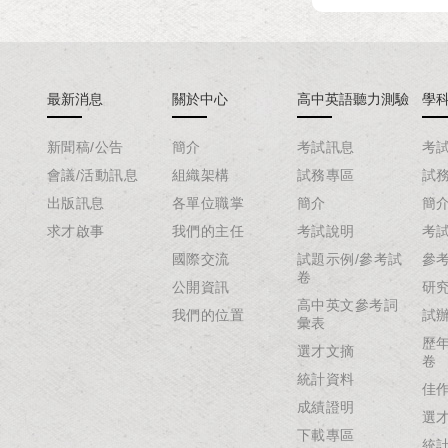
最新消息
關於中心
高中英語聽力測驗
學
新聞稿/公告
簡介
考試訊息
考
會議/活動訊息
組織架構
試務專區
試
出版訊息
各單位職掌
簡介
簡
求才啟事
我們的主任
考試說明
考
國際交流
試題示例/參考試
參
卷
公開資訊
研
高中英文參考詞
我們的位置
試
彙表
歷
選才文摘
卷
統計資料
佳
成績證明
選
下載專區
統