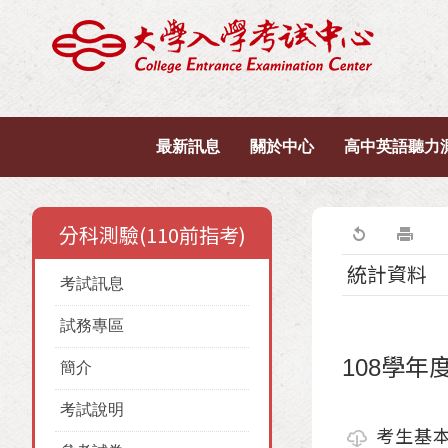
最新訊息
關於中心
高中英語聽力
分科測驗(110前指考)
統計資料
考試訊息
試務專區
108學
簡介
考試說明
考生基