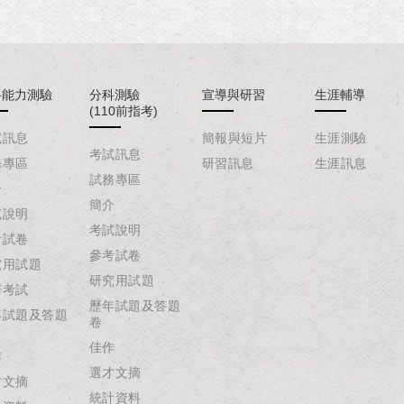
科能力測驗
分科測驗
宣導與研習
生涯輔導
(110前指考)
試訊息
簡報與短片
生涯測驗
考試訊息
務專區
研習訊息
生涯訊息
試務專區
介
簡介
試說明
考試說明
考試卷
參考試卷
究用試題
研究用試題
辦考試
歷年試題及答題
年試題及答題
卷
佳作
作
選才文摘
才文摘
統計資料