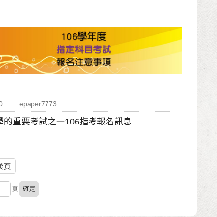
0
epaper7773
學的重要考試之一106指考報名訊息
後頁
頁