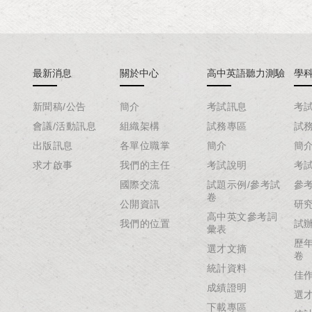
最新消息
關於中心
高中英語聽力測驗
學
新聞稿/公告
簡介
考試訊息
考
會議/活動訊息
組織架構
試務專區
試
出版訊息
各單位職掌
簡介
簡
求才啟事
我們的主任
考試說明
考
國際交流
試題示例/參考試
參
卷
公開資訊
研
高中英文參考詞
我們的位置
試
彙表
歷
選才文摘
卷
統計資料
佳
成績證明
選
下載專區