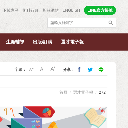
下載專區
術科行政
相關網站
ENGLISH
LINE官方帳號
生涯輔導
出版/訂購
選才電子報
字級：
分享：
首頁
選才電子報
272