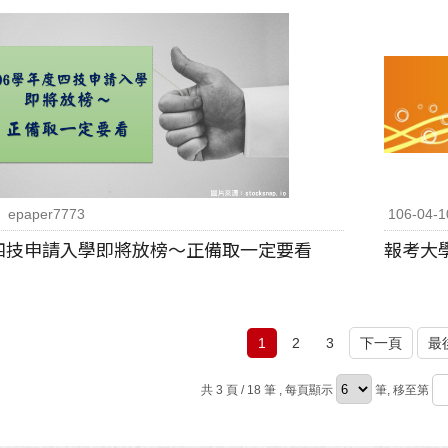
epaper7773
106-04-1
度四技申請入學即將放榜～正備取一定要看
報考大
1
2
3
下一頁
最
共 3 頁 / 18 筆
, 每頁顯示
筆, 移至第