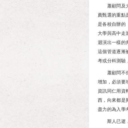
蕭顧問及大考
薦甄選的重點
是各校自辦的
大學與高中走
迴演出一樣的
這個管道逐漸
考或分科測驗
蕭顧問不但能
增加，必須要
資訊同仁用資
西，向來都是
盡力的為入學
斯人已逝，惟