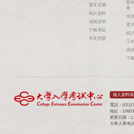
歷
選才文摘
卷
統計資料
佳
成績證明
選
下載專區
統
常見問題
工
成
下
個人資料保
電話：(02)23
地址：1060
更新日期：115
大學入學考試中心 