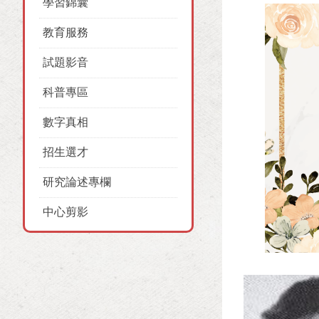
學習錦囊
教育服務
試題影音
科普專區
數字真相
招生選才
研究論述專欄
中心剪影