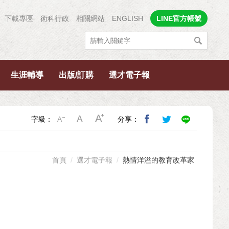
下載專區
術科行政
相關網站
ENGLISH
LINE官方帳號
生涯輔導
出版/訂購
選才電子報
字級：
分享：
首頁
選才電子報
熱情洋溢的教育改革家