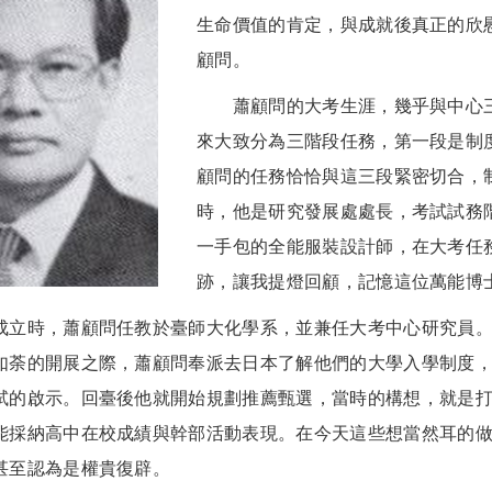
生命價值的肯定，與成就後真正的欣
顧問。
蕭顧問的大考生涯，幾乎與中心三十年
來大致分為三階段任務，第一段是制
顧問的任務恰恰與這三段緊密切合，
時，他是研究發展處處長，考試試務
一手包的全能服裝設計師，在大考任
跡，讓我提燈回顧，記憶這位萬能博
時，蕭顧問任教於臺師大化學系，並兼任大考中心研究員。
如荼的開展之際，蕭顧問奉派去日本了解他們的大學入學制度
試的啟示。回臺後他就開始規劃推薦甄選，當時的構想，就是
能採納高中在校成績與幹部活動表現。在今天這些想當然耳的
甚至認為是權貴復辟。