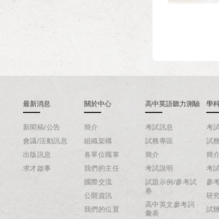
最新消息
關於中心
高中英語聽力測驗
學
新聞稿/公告
簡介
考試訊息
考
會議/活動訊息
組織架構
試務專區
試
出版訊息
各單位職掌
簡介
簡
求才啟事
我們的主任
考試說明
考
國際交流
試題示例/參考試
參
卷
公開資訊
研
高中英文參考詞
我們的位置
試
彙表