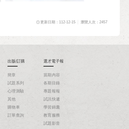
更新日期：112-12-15
瀏覽人次：2457
出版/訂購
選才電子報
簡章
當期內容
試題系列
各期目錄
心理測驗
專題報報
其他
試訊快遞
購物車
學習錦囊
訂單查詢
教育服務
試題影音