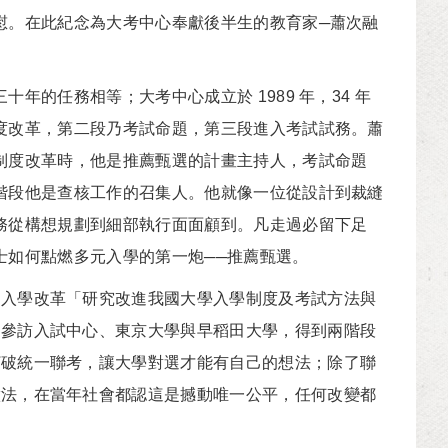
慰。在此紀念為大考中心奉獻後半生的教育家─蕭次融
的任務相等；大考中心成立於 1989 年，34 年
度改革，第二段乃考試命題，第三段進入考試試務。蕭
制度改革時，他是推薦甄選的計畫主持人，考試命題
階段他是查核工作的召集人。他就像一位從設計到裁縫
務從構想規劃到細部執行面面顧到。凡走過必留下足
士如何點燃多元入學的第一炮──推薦甄選。
入學改革「研究改進我國大學入學制度及考試方法與
，參訪入試中心、東京大學與早稻田大學，得到兩階段
打破統一聯考，讓大學對選才能有自己的想法；除了聯
做法，在當年社會都認這是撼動唯一公平，任何改變都