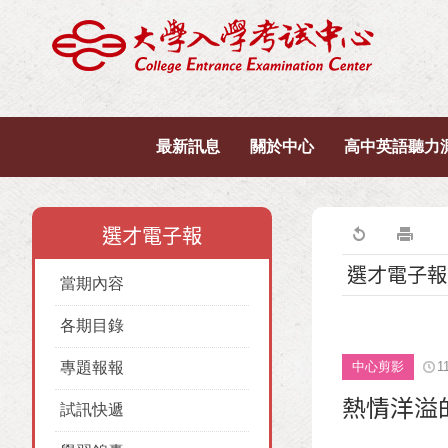
最新訊息
關於中心
高中英語聽力
選才電子報
選才電子報
當期內容
各期目錄
專題報報
中心剪影
1
熱情洋溢
試訊快遞