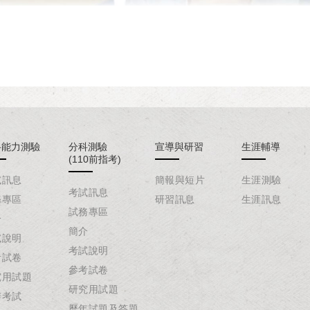
科能力測驗
分科測驗
宣導與研習
生涯輔導
(110前指考)
試訊息
簡報與短片
生涯測驗
考試訊息
務專區
研習訊息
生涯訊息
試務專區
介
簡介
試說明
考試說明
考試卷
參考試卷
究用試題
研究用試題
辦考試
歷年試題及答題