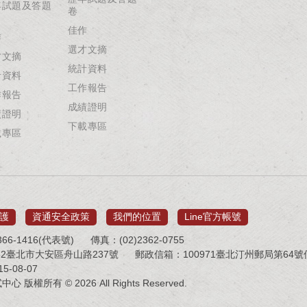
年試題及答題
卷
佳作
作
選才文摘
才文摘
統計資料
計資料
工作報告
作報告
成績證明
績證明
下載專區
載專區
護
資通安全政策
我們的位置
Line官方帳號
66-1416(代表號)
傳真：(02)2362-0755
32臺北市大安區舟山路237號
郵政信箱：100971臺北汀州郵局第64號信箱 
-08-07
版權所有 © 2026 All Rights Reserved.