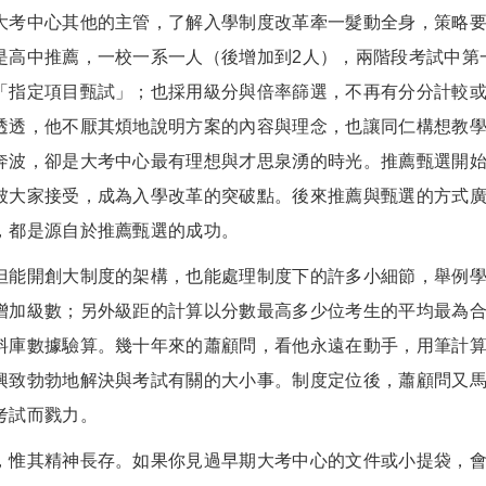
中心其他的主管，了解入學制度改革牽一髮動全身，策略要
是高中推薦，一校一系一人（後增加到2人），兩階段考試中第
「指定項目甄試」；也採用級分與倍率篩選，不再有分分計較
透透，他不厭其煩地說明方案的內容與理念，也讓同仁構想教
奔波，卻是大考中心最有理想與才思泉湧的時光。推薦甄選開
被大家接受，成為入學改革的突破點。後來推薦與甄選的方式
，都是源自於推薦甄選的成功。
開創大制度的架構，也能處理制度下的許多小細節，舉例學測的
增加級數；另外級距的計算以分數最高多少位考生的平均最為
料庫數據驗算。幾十年來的蕭顧問，看他永遠在動手，用筆計
興致勃勃地解決與考試有關的大小事。制度定位後，蕭顧問又
考試而戮力。
其精神長存。如果你見過早期大考中心的文件或小提袋，會