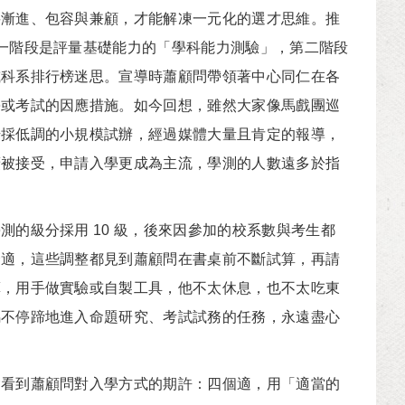
漸進、包容與兼顧，才能解凍一元化的選才思維。推
一階段是評量基礎能力的「學科能力測驗」，第二階段
或科系排行榜迷思。宣導時蕭顧問帶領著中心同仁在各
學或考試的因應措施。如今回想，雖然大家像馬戲團巡
始採低調的小規模試辦，經過媒體大量且肯定的報導，
廣被接受，申請入學更成為主流，學測的人數遠多於指
級分採用 10 級，後來因參加的校系數與考生都
合適，這些調整都見到蕭顧問在書桌前不斷試算，再請
算，用手做實驗或自製工具，他不太休息，也不太吃東
馬不停蹄地進入命題研究、考試試務的任務，永遠盡心
看到蕭顧問對入學方式的期許：四個適，用「適當的