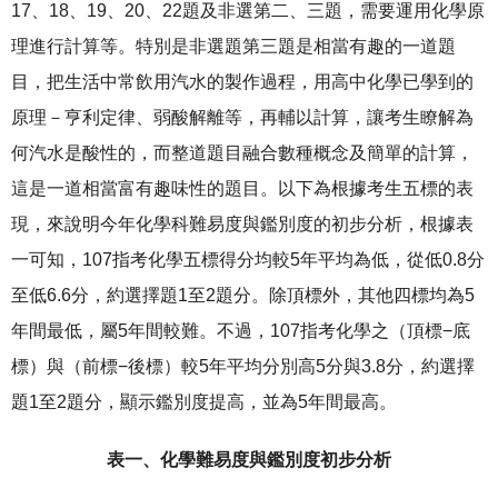
17、18、19、20、22題及非選第二、三題，需要運用化學原
理進行計算等。特別是非選題第三題是相當有趣的一道題
目，把生活中常飲用汽水的製作過程，用高中化學已學到的
原理－亨利定律、弱酸解離等，再輔以計算，讓考生瞭解為
何汽水是酸性的，而整道題目融合數種概念及簡單的計算，
這是一道相當富有趣味性的題目。以下為根據考生五標的表
現，來說明今年化學科難易度與鑑別度的初步分析，根據表
一可知，107指考化學五標得分均較5年平均為低，從低0.8分
至低6.6分，約選擇題1至2題分。除頂標外，其他四標均為5
年間最低，屬5年間較難。不過，107指考化學之（頂標−底
標）與（前標−後標）較5年平均分別高5分與3.8分，約選擇
題1至2題分，顯示鑑別度提高，並為5年間最高。
表一、化學難易度與鑑別度初步分析