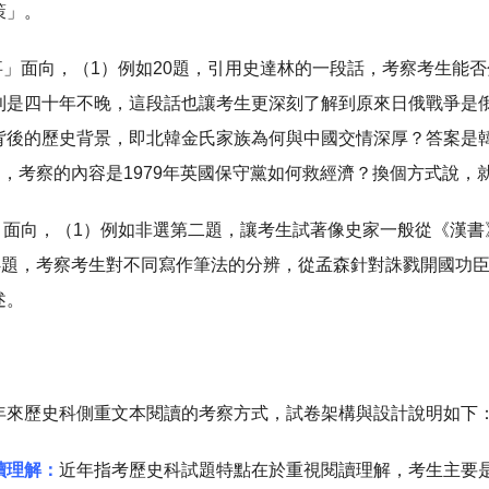
策」。
時事」面向，（1）例如20題，引用史達林的一段話，考察考生能
則是四十年不晚，這段話也讓考生更深刻了解到原來日俄戰爭是俄
背後的歷史背景，即北韓金氏家族為何與中國交情深厚？答案是
題，考察的內容是1979年英國保守黨如何救經濟？換個方式說，
法」面向，（1）例如非選第二題，讓考生試著像史家一般從《漢
14題，考察考生對不同寫作筆法的分辨，從孟森針對誅戮開國功
述。
：
年來歷史科側重文本閱讀的考察方式，試卷架構與設計說明如下
讀理解：
近年指考歷史科試題特點在於重視閱讀理解，考生主要