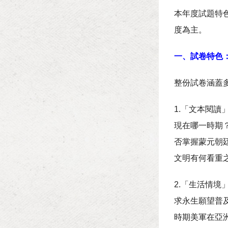
本年度試題特
度為主。
一、試卷特色
整份試卷涵蓋
1.「文本閱
現在哪一時期
否掌握蒙元朝
文明有何看重
2.「生活情
求永生願望普
時期美軍在亞