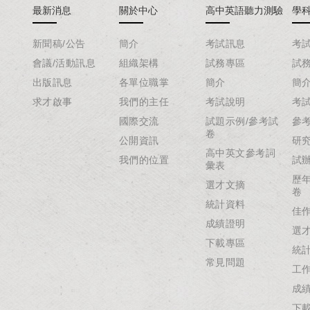
最新消息
關於中心
高中英語聽力測驗
學
新聞稿/公告
簡介
考試訊息
考
會議/活動訊息
組織架構
試務專區
試
出版訊息
各單位職掌
簡介
簡
求才啟事
我們的主任
考試說明
考
國際交流
試題示例/參考試
參
卷
公開資訊
研
高中英文參考詞
我們的位置
試
彙表
歷
選才文摘
卷
統計資料
佳
成績證明
選
下載專區
統
常見問題
工
成
下