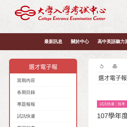
最新訊息
關於中心
高中英語聽力
選才電子報
選才電子報
當期內容
各期目錄
專題報報
試訊快遞
指考
107學
試訊快遞