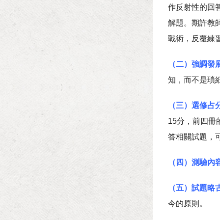
作反射性的回
解題。期許教
戰術，反覆練
（二）強調發
知，而不是瑣
（三）選修占
15分，前四
答相關試題，
（四）測驗內
（五）試題略
今的原則。