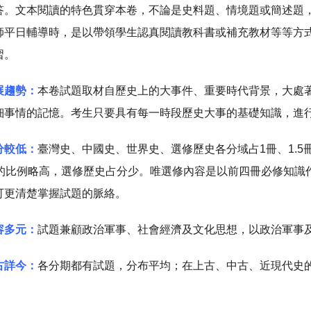
答。文本閱讀的特色貫穿本卷，不論是史料題、情境題或簡述題
師平日輔導時，是以帶領學生認真閱讀教科書或補充教材等等方
習。
展趨勢：
本卷試題取材自歷史上的大事件、重要時代背景，大處
細事情的記憶。考生只要具有每一時段歷史大事的基礎知識，進
分較低：
臺灣史、中國史、世界史、選修歷史各分域占1冊、1.5冊、
冊的比例略高，選修歷史占分少。唯選修內容是以前四冊必修知識
可更清楚掌握試題的脈絡。
容多元：
試題兼顧政治軍事、社會經濟及文化思想，以政治軍事
古詳今：
各分期都有試題，分布平均；在上古、中古、近現代史的