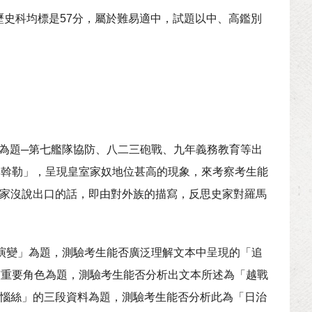
歷史科均標是57分，屬於難易適中，試題以中、高鑑別
史為題─第七艦隊協防、八二三砲戰、九年義務教育等出
孛斡勒」，呈現皇室家奴地位甚高的現象，來考察考生能
史家沒說出口的話，即由對外族的描寫，反思史家對羅馬
的演變」為題，測驗考生能否廣泛理解文本中呈現的「追
演重要角色為題，測驗考生能否分析出文本所述為「越戰
煩惱絲」的三段資料為題，測驗考生能否分析此為「日治