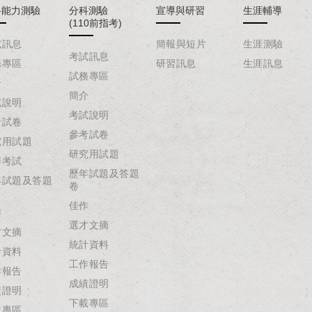
科能力測驗
分科測驗
宣導與研習
生涯輔導
(110前指考)
試訊息
簡報與短片
生涯測驗
考試訊息
務專區
研習訊息
生涯訊息
試務專區
介
簡介
試說明
考試說明
考試卷
參考試卷
究用試題
研究用試題
辦考試
歷年試題及答題
年試題及答題
卷
佳作
作
選才文摘
才文摘
統計資料
計資料
工作報告
作報告
成績證明
績證明
下載專區
載專區