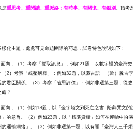
色是
重思考、重閱讀、重脈絡；有時事、有關懷、有鑑別
。指考
：
多樣化主題，處處可見命題團隊的巧思，試卷特色說明如下：
讀」面向，（1）考察「擷取訊息」，例如21題，以數字裡的臺灣
？（2）考察「統整解釋」：例如32題，以蒙古語「（斡）脫古
廷的君臣關係。（3）考察「省思評價」：例如非選第三題，從
之處？
境」面向，（1）例如18題，以「金字塔文到死亡之書─陪葬咒文
及」的意旨。（2）例如23題，以「標準貨櫃」如何在運輸中扮
洲的運輸網絡」。（3）例如非選第一題，以有關「臺灣人三千