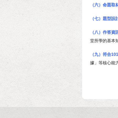
（六）命題取
（七）題型設
（八）作答資
堂所學的基本
（九）符合10
據」等核心能