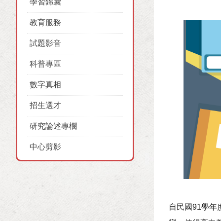
學習錦囊
教育服務
試題影音
科普專區
數字真相
招生選才
研究論述專欄
中心剪影
自民國91學