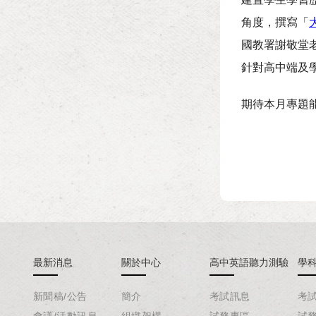
角度，撰寫「
國教署謝敬堂
針對高中端及
期待本月專題
最新消息
關於中心
高中英語聽力測驗
學
新聞稿/公告
簡介
考試訊息
考
會議/活動訊息
組織架構
試務專區
試