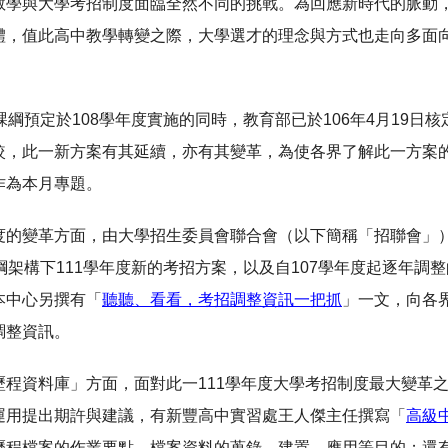
教學與大學考招制度面臨全然不同的挑戰。為回應新時代的脈動，
體，值此高中教學轉變之際，大學選才的理念與方式也走向多面
課綱預定於108學年度實施的同時，教育部已於106年4月19日
較，此一新方案有其延續，亦有其變革，為使各界了解此一方案
作為本月專題。
度的變革方面，由大學招生委員會聯合會（以下簡稱「招聯會」
綱架構下111學年度新的考招方案，以及自107學年度起逐年
本中心另撰有「
聽聽、看看，考招調整資訊一把抓
」一文，向各
調整資訊。
歷程資料庫」方面，面對此一111學年度大學考招制度最大變革
運用提出期許與建議，有新豐高中實習處王人傑主任撰寫「
高級
歷程檔案的作業要點、檔案資料的蒐錄、建置、應用等目的；還