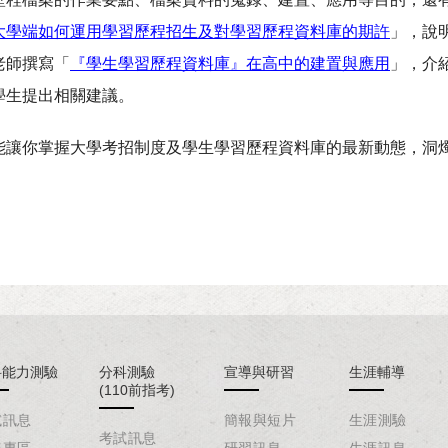
大學端如何運用學習歷程招生及對學習歷程資料庫的期許
」，說
老師撰寫「
『學生學習歷程資料庫』在高中的建置與應用
」，介
學生提出相關建議。
能讓你掌握大學考招制度及學生學習歷程資料庫的最新動態，洞
科能力測驗
分科測驗
宣導與研習
生涯輔導
(110前指考)
試訊息
簡報與短片
生涯測驗
考試訊息
務專區
研習訊息
生涯訊息