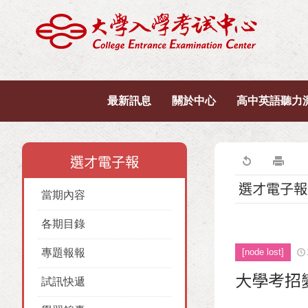
最新訊息
關於中心
高中英語聽力
選才電子報
選才電子報
當期內容
各期目錄
專題報報
[node lost]
大學考招
試訊快遞