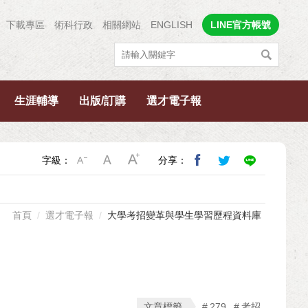
下載專區
術科行政
相關網站
ENGLISH
LINE官方帳號
生涯輔導
出版/訂購
選才電子報
字級：
分享：
首頁
選才電子報
大學考招變革與學生學習歷程資料庫
文章標籤
279
考招