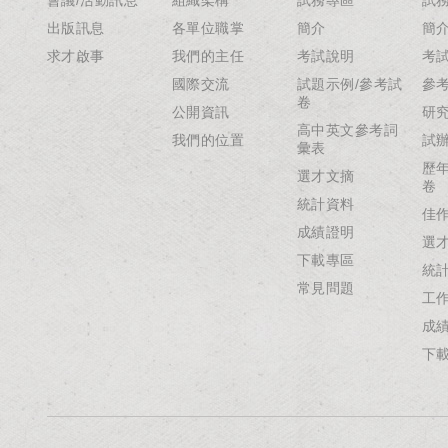
出版訊息
各單位職掌
簡介
簡
求才啟事
我們的主任
考試說明
考
國際交流
試題示例/參考試
參
卷
公開資訊
研
高中英文參考詞
我們的位置
試
彙表
歷
選才文摘
卷
統計資料
佳
成績證明
選
下載專區
統
常見問題
工
成
下