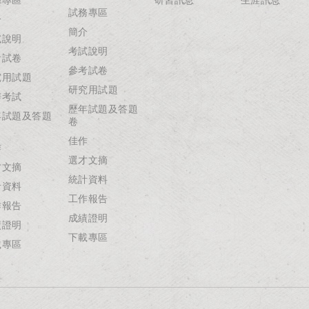
試務專區
介
簡介
試說明
考試說明
考試卷
參考試卷
究用試題
研究用試題
辦考試
歷年試題及答題
年試題及答題
卷
佳作
作
選才文摘
才文摘
統計資料
計資料
工作報告
作報告
成績證明
績證明
下載專區
載專區