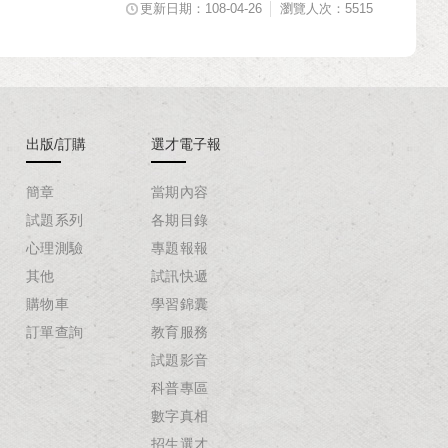
更新日期：108-04-26
瀏覽人次：5515
出版/訂購
選才電子報
簡章
當期內容
試題系列
各期目錄
心理測驗
專題報報
其他
試訊快遞
購物車
學習錦囊
訂單查詢
教育服務
試題影音
科普專區
數字真相
招生選才