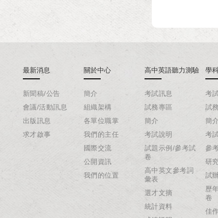
最新消息
關於中心
高中英語聽力測驗
學
新聞稿/公告
簡介
考試訊息
考
會議/活動訊息
組織架構
試務專區
試
出版訊息
各單位職掌
簡介
簡
求才啟事
我們的主任
考試說明
考
國際交流
試題示例/參考試
參
卷
公開資訊
研
高中英文參考詞
我們的位置
試
彙表
歷
選才文摘
卷
統計資料
佳