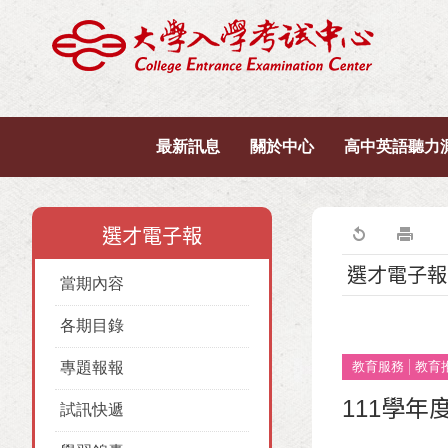
最新訊息
關於中心
高中英語聽力
選才電子報
選才電子報
當期內容
各期目錄
專題報報
教育服務
教育
111學
試訊快遞