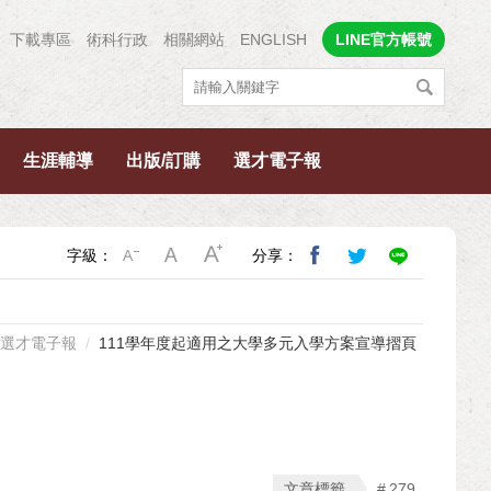
下載專區
術科行政
相關網站
ENGLISH
LINE官方帳號
生涯輔導
出版/訂購
選才電子報
字級：
分享：
選才電子報
111學年度起適用之大學多元入學方案宣導摺頁
文章標籤
279