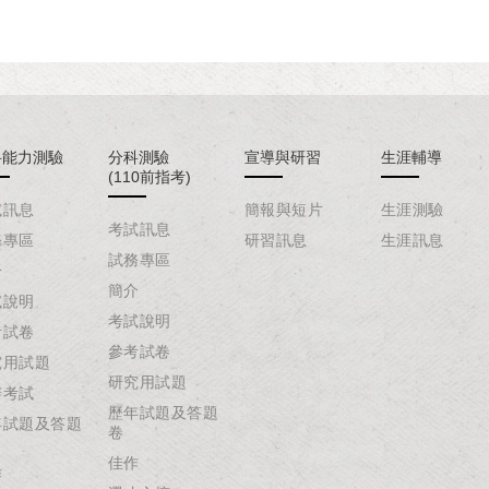
科能力測驗
分科測驗
宣導與研習
生涯輔導
(110前指考)
試訊息
簡報與短片
生涯測驗
考試訊息
務專區
研習訊息
生涯訊息
試務專區
介
簡介
試說明
考試說明
考試卷
參考試卷
究用試題
研究用試題
辦考試
歷年試題及答題
年試題及答題
卷
佳作
作