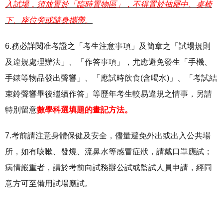
入試場，須放置於「臨時置物區」，不得置於抽屜中、桌椅
下、座位旁或隨身攜帶。
6.務必詳閱准考證之「考生注意事項」及簡章之「試場規則
及違規處理辦法」、「作答事項」，尤應避免發生「手機、
手錶等物品發出聲響」、「應試時飲食(含喝水)」、「考試結
束鈴聲響畢後繼續作答」等歷年考生較易違規之情事，另請
特別留意
數學科選填題的畫記方法。
7.考前請注意身體保健及安全，儘量避免外出或出入公共場
所，如有咳嗽、發燒、流鼻水等感冒症狀，請戴口罩應試；
病情嚴重者，請於考前向試務辦公試或監試人員申請，經同
意方可至備用試場應試。