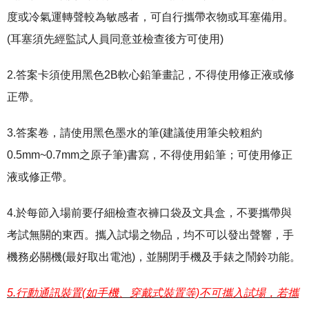
度或冷氣運轉聲較為敏感者，可自行攜帶衣物或耳塞備用。
(耳塞須先經監試人員同意並檢查後方可使用)
2.答案卡須使用黑色2B軟心鉛筆畫記，不得使用修正液或修
正帶。
3.答案卷，請使用黑色墨水的筆(建議使用筆尖較粗約
0.5mm~0.7mm之原子筆)書寫，不得使用鉛筆；可使用修正
液或修正帶。
4.於每節入場前要仔細檢查衣褲口袋及文具盒，不要攜帶與
考試無關的東西。攜入試場之物品，均不可以發出聲響，手
機務必關機(最好取出電池)，並關閉手機及手錶之鬧鈴功能。
5.行動通訊裝置(如手機、穿戴式裝置等)不可攜入試場，若攜