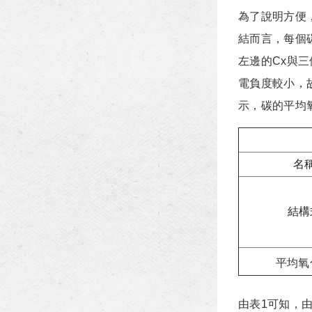
為了說明方便
結而言，每個
左邊的Cx與三
電負度較小，故
示，碳的平均氧
名
結構
平均
氧
由表1可知，