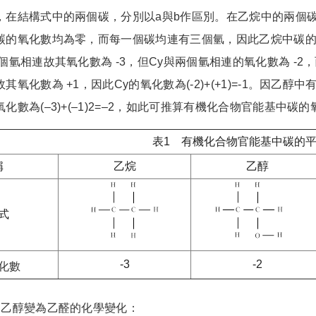
，在結構式中的兩個碳，分別以a與b作區別。在乙烷中的兩個
碳的氧化數均為零，而每一個碳均連有三個氫，因此乙烷中碳的氧
個氫相連故其氧化數為 -3，但Cy與兩個氫相連的氧化數為 -
其氧化數為 +1，因此Cy的氧化數為(-2)+(+1)=-1。因
化數為(–3)+(–1)2=–2，如此可推算有機化合物官能基中碳
表1 有機化合物官能基中碳的
稱
乙烷
乙醇
式
-3
-2
化數
由乙醇變為乙醛的化學變化：