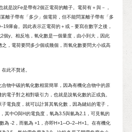
 ，也就是說Fe是帶有2個正電荷的離子。電荷有＋與－，
可以問某離子帶有「多少」個電荷，但不能問某離子帶有「多
10–19庫侖。因此表示正電荷的＋或－要寫在數字之後，
個x或2個y。相反地，氧化數是一個量度，由小到大，因此
7。總之，電荷要問多少個或幾個，而氧化數要問大小或高
，在此不贅述。
化合物中碳的氧化數相當簡單，因為有機化合物中的原
鍵的電子對之相對吸引力，也就是說氧化數的正或負。
原子電負度，就可以計算其氧化數，因為鍵結的電子，
其中O與H的電負度，氧為3.5與氫為2.1，可見氧的
 -2，而氫為 +1，亦即H+1─O–2─H+1。在有機化