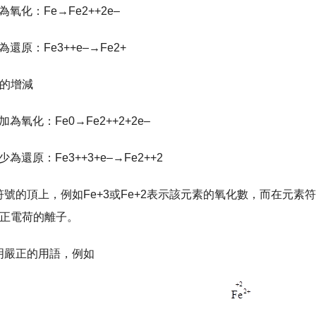
：Fe→Fe2++2e–
：Fe3++e–→Fe2+
的增減
化：Fe0→Fe2++2+2e–
原：Fe3++3+e–→Fe2++2
號的頂上，例如Fe+3或Fe+2表示該元素的氧化數，而在元素符
個正電荷的離子。
明嚴正的用語，例如