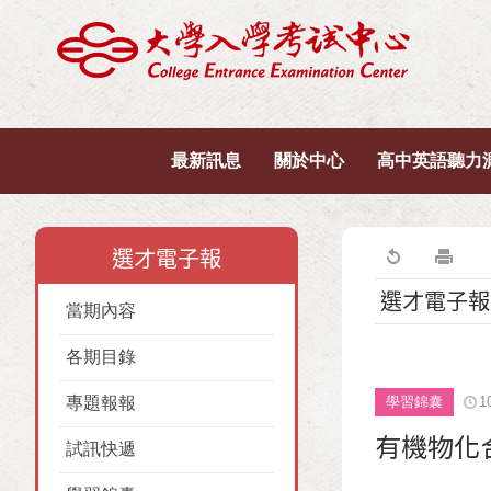
最新訊息
關於中心
高中英語聽力
選才電子報
選才電子報
當期內容
各期目錄
專題報報
學習錦囊
1
有機物化
試訊快遞