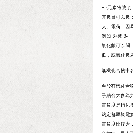
Fe元素符號頂
其數目可以數：
大」電荷。因為
例如 3+或 
氧化數可以問「
低，或氧化數為
無機化合物中
至於有機化合
子結合大多為
電負度是指化
約定都屬於電負
電負度比較大，