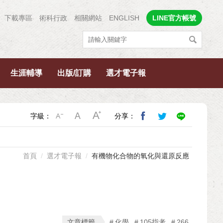
下載專區
術科行政
相關網站
ENGLISH
LINE官方帳號
生涯輔導
出版/訂購
選才電子報
字級：
分享：
首頁
選才電子報
有機物化合物的氧化與還原反應
文章標籤
化學
105指考
266