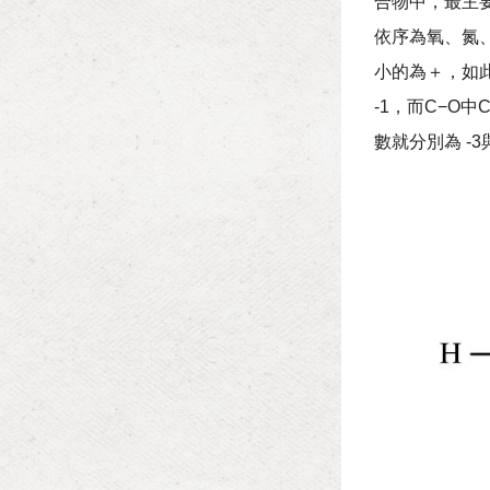
合物中，最主
依序為氧、氮
小的為＋，如此
-1，而C−O
數就分別為 -3