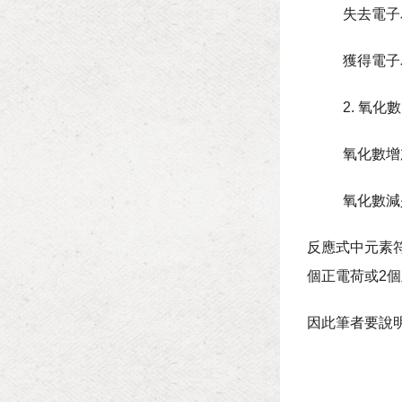
失去電子為氧化
獲得電子為還原
2. 氧化數
氧化數增加為氧
氧化數減少為還
反應式中元素符
個正電荷或2
因此筆者要說