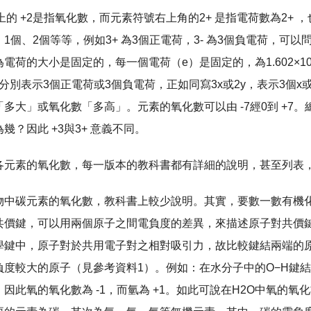
上的 +2是指氧化數，而元素符號右上角的2+ 是指電荷數為2+
1個、2個等等，例如3+ 為3個正電荷，3- 為3個負電荷，
電荷的大小是固定的，每一個電荷（e）是固定的，為1.602×
3-，分別表示3個正電荷或3個負電荷，正如同寫3x或2y，表示3
多大」或氧化數「多高」。元素的氧化數可以由 -7經0到 +
幾？因此 +3與3+ 意義不同。
各元素的氧化數，每一版本的教科書都有詳細的說明，甚至列表
物中碳元素的氧化數，教科書上較少說明。其實，要數一數有機
共價鍵，可以用兩個原子之間電負度的差異，來描述原子對共價
學鍵中，原子對於共用電子對之相對吸引力，故比較鍵結兩端的
度較大的原子（見參考資料1）。例如：在水分子中的O−H鍵結，
因此氧的氧化數為 -1，而氫為 +1。如此可說在H2O中氧的氧化數為