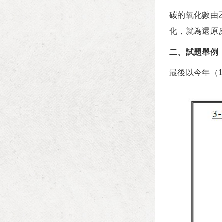
碳的氧化數由
化，就為還原
二、試題舉例
最後以今年（