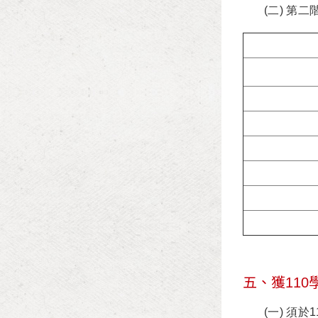
(二) 
五、獲11
(一) 須