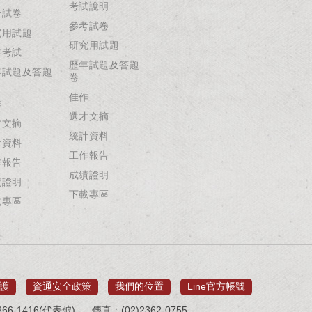
考試說明
考試卷
參考試卷
究用試題
研究用試題
辦考試
歷年試題及答題
年試題及答題
卷
佳作
作
選才文摘
才文摘
統計資料
計資料
工作報告
作報告
成績證明
績證明
下載專區
載專區
護
資通安全政策
我們的位置
Line官方帳號
66-1416(代表號)
傳真：(02)2362-0755