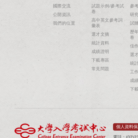
國際交流
試題示例/參考試
參
卷
公開資訊
研
高中英文參考詞
我們的位置
試
彙表
歷
選才文摘
卷
統計資料
佳
成績證明
選
下載專區
統
常見問題
工
成
下
個人資料保
電話：(02)23