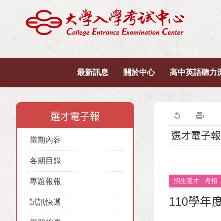
最新訊息
關於中心
高中英語聽力
選才電子報
選才電子報
當期內容
各期目錄
專題報報
招生選才
考招
110學
試訊快遞