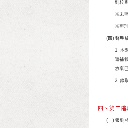
到校系
※未辦
※辦
(四) 聲
1. 
遞補
放棄已
2. 
四、第二階段
(一) 