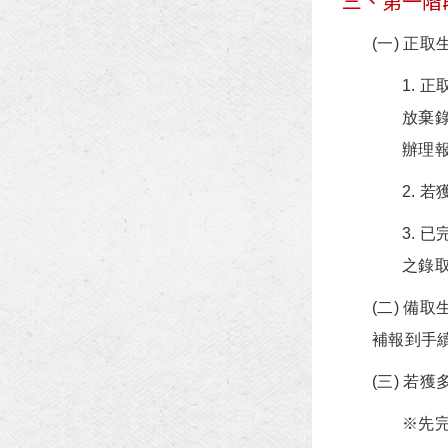
三、第一階段
(一) 正
1.
放棄
辦理
2. 
3. 
之錄取
(二) 
補報到手
(三) 若
※先完