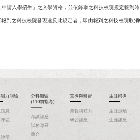
人申請入學招生」之入學資格，並依錄取之科技校院規定報到時
如經所報到之科技校院發現違反此規定者，即由報到之科技校院取消
。
科能力測驗
分科測驗
宣導與研習
生涯輔導
(110前指考)
試訊息
簡報與短片
生涯測驗
考試訊息
務專區
研習訊息
生涯訊息
試務專區
介
簡介
試說明