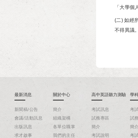
「大學個
(二) 
不得異議
最新消息
關於中心
高中英語聽力測驗
學
新聞稿/公告
簡介
考試訊息
考
會議/活動訊息
組織架構
試務專區
試
出版訊息
各單位職掌
簡介
簡
求才啟事
我們的主任
考試說明
考