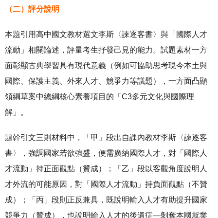
（二）評分說明
本題引用高中國文教材選文李斯〈諫逐客書〉與「國際人才
流動」相關論述，評量考生抒發己見的能力。試題素材一方
面彰顯古典學習具有現代意義（例如可協助思考現今本土與
國際、保護主義、外來人才、競爭力等議題），一方面凸顯
領綱草案中總綱核心素養項目的「C3多元文化與國際理
解」。
題幹引文三則材料中，「甲」段出自課內教材李斯〈諫逐客
書〉，強調國家若欲強盛，便需廣納國際人才，對「國際人
才流動」持正面觀點（贊成）；「乙」段以客觀角度說明人
才外流的可能原因，對「國際人才流動」持負面觀點（不贊
成）；「丙」段則正反兼具，既說明輸入人才有助提升國家
競爭力（贊成），也說明輸入人才的後遺症—剝奪本國就業