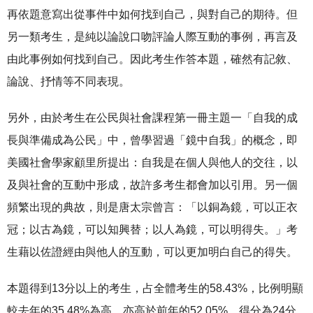
再依題意寫出從事件中如何找到自己，與對自己的期待。但
另一類考生，是純以論說口吻評論人際互動的事例，再言及
由此事例如何找到自己。因此考生作答本題，確然有記敘、
論說、抒情等不同表現。
另外，由於考生在公民與社會課程第一冊主題一「自我的成
長與準備成為公民」中，曾學習過「鏡中自我」的概念，即
美國社會學家顧里所提出：自我是在個人與他人的交往，以
及與社會的互動中形成，故許多考生都會加以引用。另一個
頻繁出現的典故，則是唐太宗曾言：「以銅為鏡，可以正衣
冠；以古為鏡，可以知興替；以人為鏡，可以明得失。」考
生藉以佐證經由與他人的互動，可以更加明白自己的得失。
本題得到13分以上的考生，占全體考生的58.43%，比例明顯
較去年的35.48%為高，亦高於前年的52.05%。得分為24分