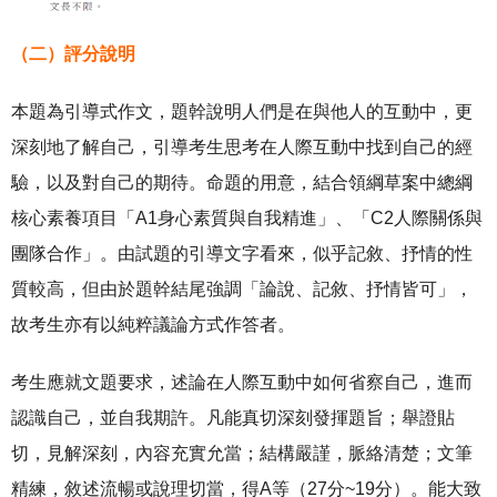
（二）評分說明
本題為引導式作文，題幹說明人們是在與他人的互動中，更
深刻地了解自己，引導考生思考在人際互動中找到自己的經
驗，以及對自己的期待。命題的用意，結合領綱草案中總綱
核心素養項目「A1身心素質與自我精進」、「C2人際關係與
團隊合作」。由試題的引導文字看來，似乎記敘、抒情的性
質較高，但由於題幹結尾強調「論說、記敘、抒情皆可」，
故考生亦有以純粹議論方式作答者。
考生應就文題要求，述論在人際互動中如何省察自己，進而
認識自己，並自我期許。凡能真切深刻發揮題旨；舉證貼
切，見解深刻，內容充實允當；結構嚴謹，脈絡清楚；文筆
精練，敘述流暢或說理切當，得A等（27分~19分）。能大致