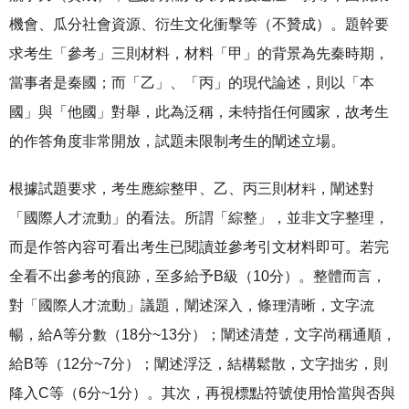
機會、瓜分社會資源、衍生文化衝擊等（不贊成）。題幹要
求考生「參考」三則材料，材料「甲」的背景為先秦時期，
當事者是秦國；而「乙」、「丙」的現代論述，則以「本
國」與「他國」對舉，此為泛稱，未特指任何國家，故考生
的作答角度非常開放，試題未限制考生的闡述立場。
根據試題要求，考生應綜整甲、乙、丙三則材料，闡述對
「國際人才流動」的看法。所謂「綜整」，並非文字整理，
而是作答內容可看出考生已閱讀並參考引文材料即可。若完
全看不出參考的痕跡，至多給予B級（10分）。整體而言，
對「國際人才流動」議題，闡述深入，條理清晰，文字流
暢，給A等分數（18分~13分）；闡述清楚，文字尚稱通順，
給B等（12分~7分）；闡述浮泛，結構鬆散，文字拙劣，則
降入C等（6分~1分）。其次，再視標點符號使用恰當與否與