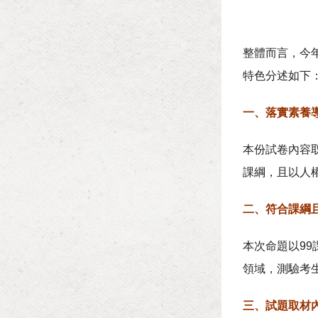
整體而言，今
特色分述如下
一、落實素養
本份試卷內容
課綱，且以人
二、符合課綱
本次命題以9
領域，測驗考
三、試題取材