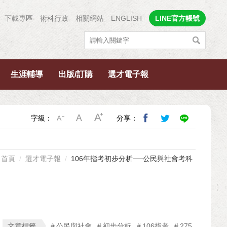
下載專區
術科行政
相關網站
ENGLISH
LINE官方帳號
生涯輔導
出版/訂購
選才電子報
字級：
分享：
首頁
選才電子報
106年指考初步分析──公民與社會考科
文章標籤
公民與社會
初步分析
106指考
275