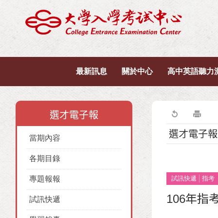
最新訊息
關於中心
高中英語聽力
選才電子報
選才電子報
當期內容
各期目錄
專題報報
試訊快遞
指考
106年
試訊快遞