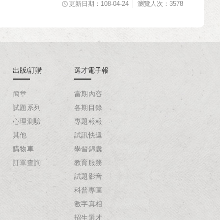
更新日期：108-04-24
瀏覽人次：3578
出版/訂購
選才電子報
簡章
當期內容
試題系列
各期目錄
心理測驗
專題報報
其他
試訊快遞
購物車
學習錦囊
訂單查詢
教育服務
試題影音
科普專區
數字真相
招生選才