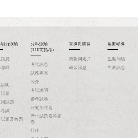
科能力測驗
分科測驗
宣導與研習
生涯輔導
(110前指考)
試訊息
簡報與短片
生涯測驗
考試訊息
務專區
研習訊息
生涯訊息
試務專區
介
簡介
試說明
考試說明
考試卷
參考試卷
究用試題
研究用試題
辦考試
歷年試題及答題
年試題及答題
卷
佳作
作