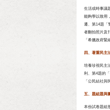
生活或時事議
能夠學以致用
遷、第14題
者翻拍照片及刊
「希臘政府緊
四、著重民主
培養珍視民主
利、第4題的「
「公民結社與
五、題組題與
本份試卷題組形