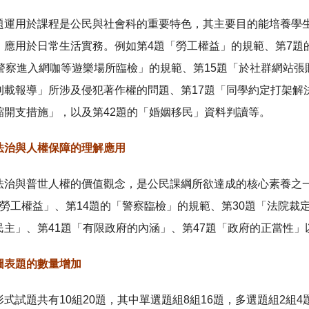
題運用於課程是公民與社會科的重要特色，其主要目的能培養學
，應用於日常生活實務。例如第4題「勞工權益」的規範、第7題
「警察進入網咖等遊樂場所臨檢」的規範、第15題「於社群網站張
載報導」所涉及侵犯著作權的問題、第17題「同學約定打架解決
縮開支措施」，以及第42題的「婚姻移民」資料判讀等。
法治與人權保障的理解應用
法治與普世人權的價值觀念，是公民課綱所欲達成的核心素養之
勞工權益」、第14題的「警察臨檢」的規範、第30題「法院裁
民主」、第41題「有限政府的內涵」、第47題「政府的正當性」
圖表題的數量增加
式試題共有10組20題，其中單選題組8組16題，多選題組2組4