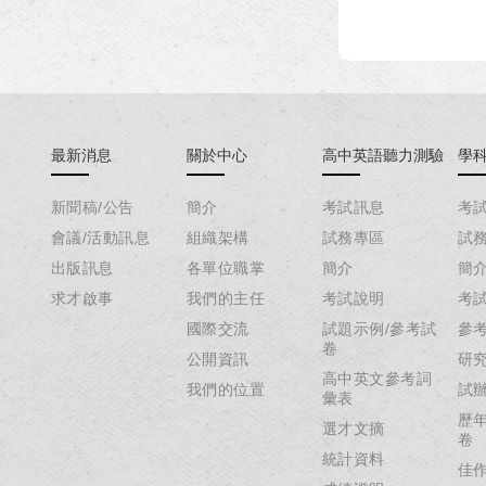
最新消息
關於中心
高中英語聽力測驗
學
新聞稿/公告
簡介
考試訊息
考
會議/活動訊息
組織架構
試務專區
試
出版訊息
各單位職掌
簡介
簡
求才啟事
我們的主任
考試說明
考
國際交流
試題示例/參考試
參
卷
公開資訊
研
高中英文參考詞
我們的位置
試
彙表
歷
選才文摘
卷
統計資料
佳