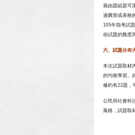
藉由題組題可
過圖形或表格
105年指考試
份試題的難度
六、試題分布
本次試題取材
的均衡學習。
修約有22題
公民與社會科
風格，試題取