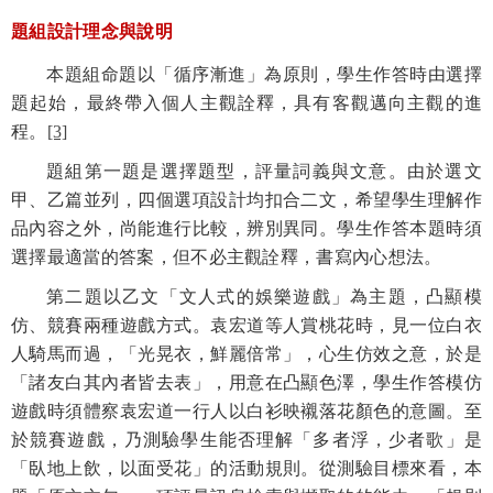
題組設計理念與說明
本題組命題以「循序漸進」為原則，學生作答時由選擇
題起始，最終帶入個人主觀詮釋，具有客觀邁向主觀的進
程。
[3]
題組第一題是選擇題型，評量詞義與文意。由於選文
甲、乙篇並列，四個選項設計均扣合二文，希望學生理解作
品內容之外，尚能進行比較，辨別異同。學生作答本題時須
選擇最適當的答案，但不必主觀
詮釋，
書寫內心想法。
第二題以乙文
「文人式的娛樂遊戲」為主題，凸顯模
仿、競賽兩種遊戲方式。袁宏道等人賞桃花時，見一位白衣
人騎馬而過，「光晃衣，鮮麗倍常」，心生仿效之意，於是
「諸友白其內者皆去表」，用意在凸顯色澤，學生作答模仿
遊戲時須體察袁宏道一行人以白衫映襯落花顏色的意圖。至
於競賽遊戲，乃測驗學生
能否
理解「多者浮，少者歌」是
「臥地上飲，以面受花」的活動規則。從測驗目標來看，本