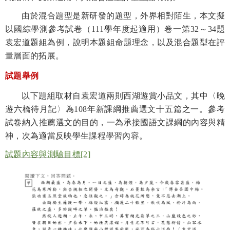
由於混合題型是新研發的題型，外界相對陌生，本文擬
以國綜學測參考試卷（
111
學年度起適用）卷一第
32
～
34
題
袁宏道題組為例，說明本題組命題理念，以及混合題型在評
量層面的拓展。
試題舉例
以下題組取材自袁宏道兩則西湖遊賞小品文，其中
〈晚
遊六橋待月記〉為
108
年新課綱推薦選文十五篇之一。參考
試卷納入推薦選文的目的，一為承接國語文課綱的內容與精
神，次為適當反映學生課程學習內容。
試題內容與測驗目標
[2]