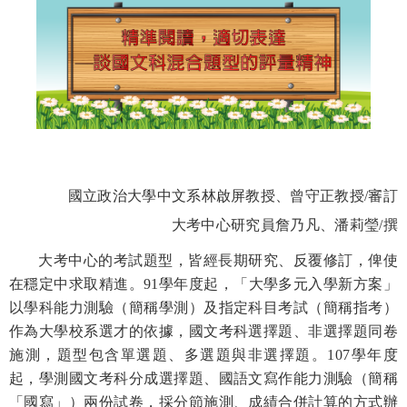
國立政治大學中文系林啟屏教授、曾守正教授
/
審訂
大考中心研究員詹乃凡、潘莉瑩
/
撰
大考中心的考試題型，皆經長期研究、反覆修訂，俾使
在穩定中求取精進。
91
學年度起，「大學多元入學新方案」
以學科能力測驗（簡稱學測）及指定科目考試（簡稱指考）
作為大學校系選才的依據，國文考科選擇題、非選擇題同卷
施測，題型包含單選題、多選題與非選擇題。
107
學年度
起，學測國文考科分成選擇題、國語文寫作能力測驗（簡稱
「國寫」）兩份試卷，採分節施測、成績合併計算的方式辦