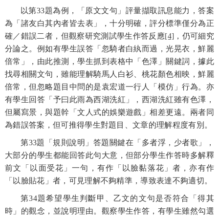
以第
33
題為例，「原文文句」評量擷取訊息能力，答案
為「
諸友白其內者皆去表」
，十分明確，評分標準僅分為正
確／錯誤二者，但觀察研究測試學生作答反應
[4]
，仍可細究
分論之。例如有學生誤答「忽騎者白紈而過，光晃衣，鮮麗
倍常」，由此推測，學生抓到表格中「色澤」關鍵詞，據此
找尋相關文句，雖能理解騎馬人白衫、桃花顏色相映，鮮麗
倍常，但忽略題目中問的是袁宏道一行人「模仿」行為。亦
有學生回答「予曰此雨為西湖洗紅」，西湖洗紅雖有色澤，
但屬寫景，與題幹「文人式的娛樂遊戲」相差更遠。兩者同
為錯誤答案，但可推得學生對題目、文章的理解程度有別。
第
33
題「規則說明」答題關鍵在「多者浮，少者歌」，
大部分的學生都能回答此句大意，但部分學生作答時多解釋
前文「以面受花」一句，有作「以臉黏落花」者，亦有作
「以臉貼花」者，可見理解不夠精準，導致表達不夠適切。
第
34
題希望學生判斷甲、乙文的文句是否符合「得其
時」的觀念，並說明理由。觀察學生作答，有學生雖然勾選