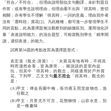
「符合／不符合」，但理由說明類似文句翻譯，未針對題目
作答；或有學生說明理由，但理由看不出與「得其時」密切
相關；亦有學生不理解「得其時」一詞的意義，理由寫作者
沒有「選時段」賞花
[5]
。凡此種種，都可進一步發現學生不
同的盲點，此為選擇題無法觀察到的細微區別。運用強化評
量「表達說明能力」的混合題型，可相當甄別學生「精準閱
讀，適切表達」的能力。
試將第
34
題的考點改寫為選擇題形式：
袁宏道《瓶史
‧
清賞》：「夫賞花有地有時，不得其
時而漫然命客，皆為唐突。」雖說談的是室內盆
玩，但其中「得其時」的觀念，同樣適用於戶外賞
花。下列甲、乙文文句
最不符合
「得其時」觀念的
是：
(A)
甲文：傅金吾園中梅，張功甫玉照堂故物也，急
往觀之
(B)
甲文：月景尤不可言，花態柳情，山容水意，別
是一種趣味