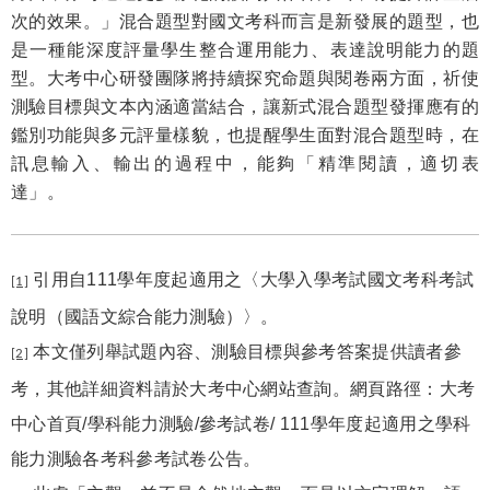
次的效果。」混合題型對國文考科而言是新發展的題型，也
是一種能深度評量學生整合運用能力、表達說明能力的題
型。大考中心研發團隊將持續探究命題與閱卷兩方面，祈使
測驗目標與文本內涵適當結合，讓新式混合題型發揮應有的
鑑別功能與多元評量樣貌，也提醒學生面對混合題型時，在
訊息輸入、輸出的過程中，能夠「精準閱讀，適切表
達」。
引用自
111
學年度起適用之〈大學入學考試國文考科考試
[1]
說明（國語文綜合能力測驗）〉。
本文僅列舉試題內容、測驗目標與參考答案提供讀者參
[2]
考，其他詳細資料請於大考中心網站查詢。網頁路徑：大考
中心首頁
/
學科能力測驗
/
參考試卷
/ 111
學年度起適用之學科
能力測驗各考科參考試卷公告。