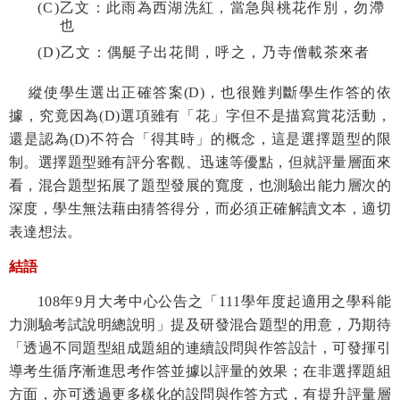
(C)
乙文：此雨為西湖洗紅，當急與桃花作別，勿滯
也
(D)
乙文：偶艇子出花間，呼之，乃寺僧載茶來者
縱使
學生選出正確答案
(D)
，也很難判斷學生作答的依
據，究竟因為
(D)
選項雖有「花」字但不是描寫賞花活動，
還是認為
(D)
不符合「得其時」的概念，這是選擇題型的限
制。選擇題型雖有評分客觀、迅速等優點，但就評量層面來
看，
混合題型拓展了題型發展的寬度，也測驗出能力層次的
深度，學生無法藉由猜答得分，而必須正確解讀文本，適切
表達想法。
結語
108
年
9
月大考中心公告之「
111
學年度起適用之學科能
力測驗考試說明總說明」提及研發混合題型的用意，乃期待
「
透過不同題型組成題組的連續設問與作答設計，可發揮引
導考生循序漸進思考作答並據以評量的效果；在非選擇題組
方面，亦可透過更多樣化的設問與作答方式，有提升評量層