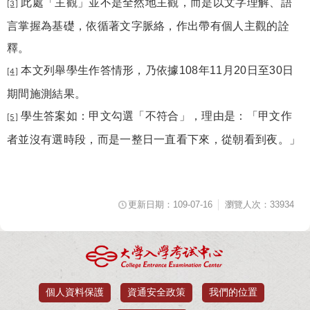
此處「主觀」並不是全然地主觀，而是以文字理解、語
[3]
言掌握為基礎，依循著文字脈絡，作出帶有個人主觀的詮
釋。
本文列舉學生作答情形，乃依據
108
年
11
月
20
日至
30
日
[4]
期間施測結果。
學生答案如：甲文勾選「不符合」，理由是：「甲文作
[5]
者並沒有選時段，而是一整日一直看下來，從朝看到夜。」
更新日期：109-07-16
瀏覽人次：33934
個人資料保護
資通安全政策
我們的位置