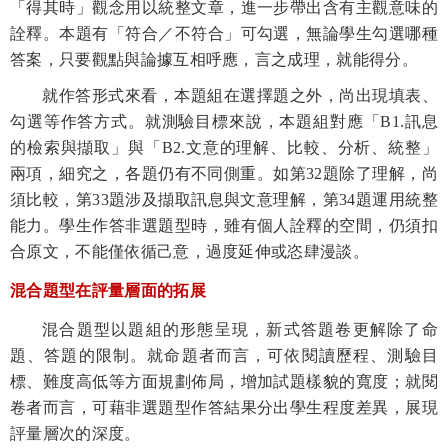
「得其時」觀念用以統整文章，進一步帶出含有主觀意味的
詮釋。本題有「符合／不符合」可勾選，無論學生勾選哪種
答案，只要觀點與論據互相呼應，言之成理，就能得分。
就作答形式來看，本題組在選擇題之外，尚出現填表、
勾選等作答方式。就測驗目標來說，本題組對應「
B1.
訊息
的檢索與擷取」與「
B2.
文意的理解、比較、分析、統整」
兩項，細究之，各題仍有不同側重。如第
32
題除了理解，尚
須比較，第
33
題涉及擷取訊息與文意理解，第
34
題運用統整
能力。學生作答非選題型時，雖有個人詮釋的空間，仍須扣
合原文，不能僅依循己意，過度延伸或恣肆漫談。
混合題型在評量層面的拓展
混合題型以題組的形態呈現，新式答題卷更解除了命
題、答題的限制。就命題者而言，可依閱讀歷程、測驗目
標、難度高低等方面規劃佈局，增加試題樣貌的寬度；就閱
卷者而言，可藉非選題型作答結果分出學生程度差異，展現
評量層次的深度。