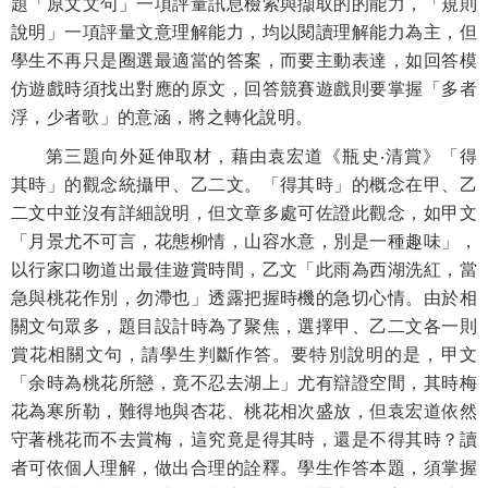
題「原文文句」一項評量訊息檢索與擷取的的能力，「規則
說明」一項評量文意理解能力，均以閱讀理解能力為主，但
學生不再只是圈選最適當的答案，而要主動表達，如回答模
仿遊戲時須找出對應的原文，回答競賽遊戲則要掌握「多者
浮，少者歌」的意涵，將之轉化說明。
第三題
向外
延伸
取材
，藉由袁宏道
《瓶史
‧
清賞》
「得
其時」的觀念統攝甲、乙二文。「得其時」的概念在甲、乙
二文中並沒有詳細說明，但文章多處可佐證此觀念，如甲文
「月景尤不可言，花態柳情，山容水意，別是一種趣味」，
以行家口吻道出最佳遊賞時間，乙文「此雨為西湖洗紅，當
急與桃花作別，勿滯也」透露把握時機的急切心情。由於相
關文句眾多，題目設計時為了聚焦，選擇甲、乙二文各一則
賞花相關文句，請學生判斷作答。要特別說明的是，甲文
「余時為桃花所戀，竟不忍去湖上」尤有辯證空間，其時梅
花為寒所勒，難得地與杏花、桃花相次盛放，但袁宏道依然
守著桃花而不去賞梅，這究竟是得其時，還是不得其時？讀
者可依個人理解，做出合理的詮釋。學生作答本題，須掌握