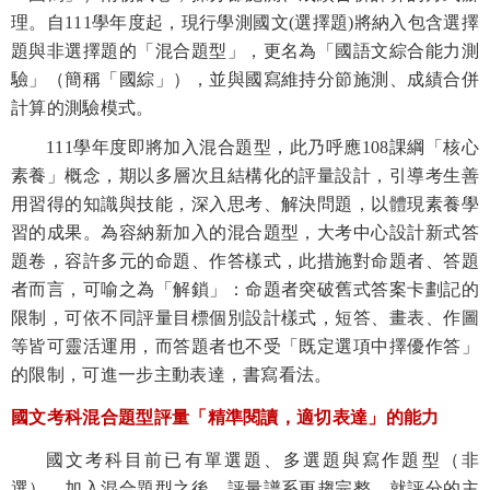
理。自
111
學年度起，現行學測國文(選擇題)將納入
包含選擇
題與非選擇題的「混合題型」，更名為「國語文綜合能力測
驗」（簡稱「國綜」），並與國寫維持分節施測、成績合併
計算的測驗模式。
111
學年度即將加入混合題型，此乃呼應
108
課綱「核心
素養」概念，期以多層次且結構化的評量設計，引導考生善
用習得的知識與技能，深入思考、解決問題，以體現素養學
習的成果。為容納新加入的混合題型，大考中心設計新式答
題卷，容許多元的命題、作答樣式，此措施對命題者、答題
者而言，可喻之為「解鎖」：命題者突破舊式答案卡劃記的
限制，可依不同評量目標個別設計樣式，短答、畫表、作圖
等皆可靈活運用，而答題者也不受「既定選項中擇優作答」
的限制，可進一步主動表達，書寫看法。
國文考科混合題型評量「精準閱讀，適切表達」的能力
國文考科目前已有單選題、多選題與寫作題型（非
選），加入混合題型之後，評量譜系更趨完整。就評分的主