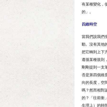
有某種變化，
的」。
四維時空
當我們說我們
動。沒有其他
把它轉到上下
遵循某種規則
剛剛提到一支
否是第四個維
向的長度，空
嗎？然而相對
的？「往前衝
生理上）的時間是