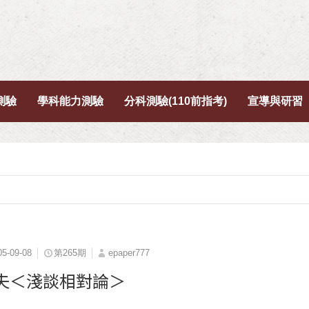
測驗
學科能力測驗
分科測驗(110前指考)
宣導與研習
05-09-08
第265期
epaper777
夫＜淺談相對論＞