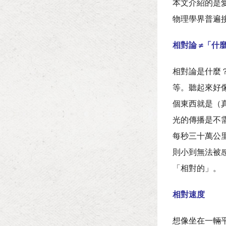
本文介紹的是愛
物理學界普遍
相對論 ≠「什
相對論是什麼
等。聽起來好
個東西就是（
光的傳播是不
每秒三十萬公
則小到無法被
「相對的」。
相對速度
想像坐在一輛