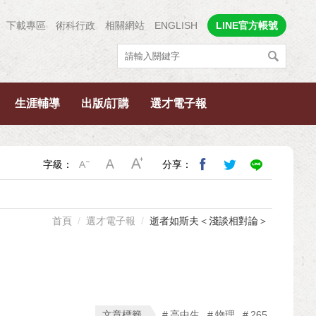
下載專區
術科行政
相關網站
ENGLISH
LINE官方帳號
生涯輔導
出版/訂購
選才電子報
字級：
分享：
首頁
選才電子報
逝者如斯夫＜淺談相對論＞
文章標籤
高中生
物理
265