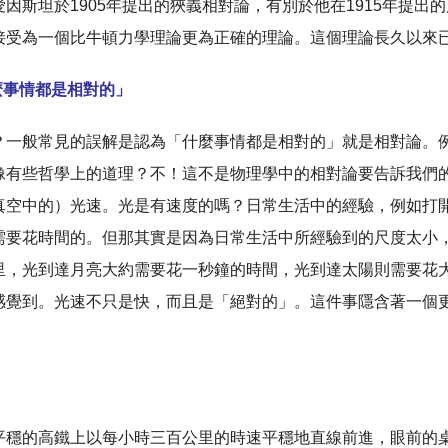
因斯坦於1905年提出的狹義相對論，有別於他在1915年提
接受為一個比牛頓力學理論更為正確的理論。這個理論長久以來
麼事情都是相對的」
？一般常見的誤解是認為「什麼事情都是相對的」就是相對論。
像有些哲學上的道理？不！這不是物理學中的相對論要告訴我們
真空中的）光速。光是有速度的嗎？日常生活中的經驗，例如打
需要花時間的。但那其實是因為日常生活中所經驗到的尺度太小
里，光到達月亮大約需要花一秒鐘的時間，光到達太陽則需要花
感覺到。光速不只是快，而且是「絕對的」。這件事隱含著一個
平穩的高鐵上以每小時三百公里的時速平穩地直線前進，眼前的