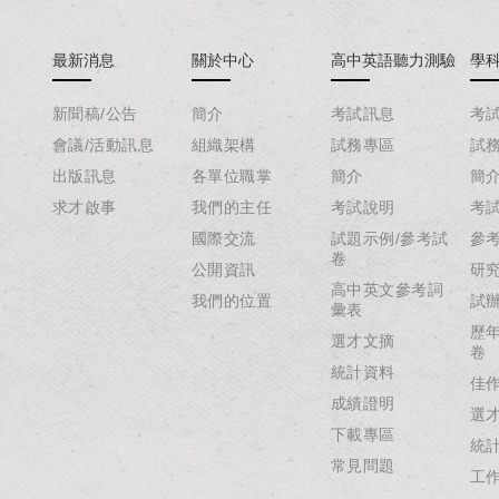
最新消息
關於中心
高中英語聽力測驗
學
新聞稿/公告
簡介
考試訊息
考
會議/活動訊息
組織架構
試務專區
試
出版訊息
各單位職掌
簡介
簡
求才啟事
我們的主任
考試說明
考
國際交流
試題示例/參考試
參
卷
公開資訊
研
高中英文參考詞
我們的位置
試
彙表
歷
選才文摘
卷
統計資料
佳
成績證明
選
下載專區
統
常見問題
工