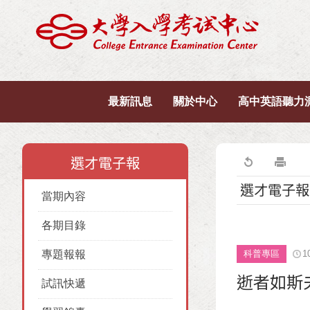
最新訊息
關於中心
高中英語聽力
選才電子報
選才電子報
當期內容
各期目錄
專題報報
科普專區
1
逝者如斯
試訊快遞