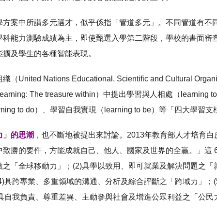
學方案中所謂多元選才，似乎係指「管道多元」。不同管道有不
學科能力測驗成績為主，即使甄選入學第二階段，學校的書面審
能擴及學生的各種智能表現。
ited Nations Educational, Scientific and Cultu
ing: The treasure within）中提出學習與人相處（learning to
ning to do）、學習自我實現（learning to be）等「四大學習支
力」的思潮
，也不斷地被提出來討論。2013年教育部人才培育
致勝的要件，方能成就自己、他人、國家及世界的全贏。」這 6
之「全球移動力」；(2)具學以致用、即可就業及解決問題之「
4)具跨專業、多重領域的溝通、分析及綜合評斷之「跨域力」；
)具自我負責、尊重差異、主動參與社會及增進公眾利益之「公民