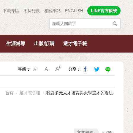
下載專區
術科行政
相關網站
ENGLISH
LINE官方帳號
生涯輔導
出版/訂購
選才電子報
字級：
分享：
首頁
選才電子報
我對多元人才培育與大學選才的看法
文章標籤
268