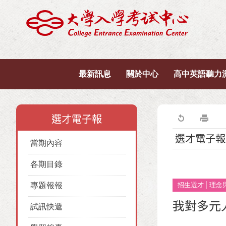
最新訊息
關於中心
高中英語聽力
選才電子報
選才電子報
當期內容
各期目錄
專題報報
招生選才
理念
我對多元
試訊快遞