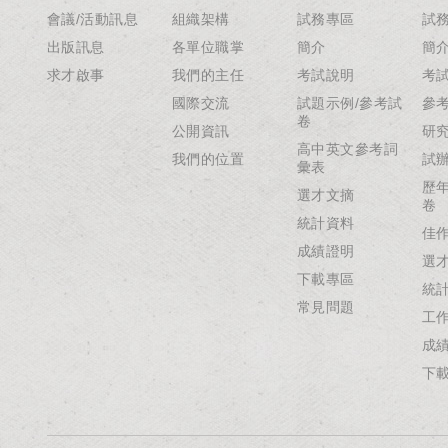
會議/活動訊息
組織架構
試務專區
試
出版訊息
各單位職掌
簡介
簡
求才啟事
我們的主任
考試說明
考
國際交流
試題示例/參考試
參
卷
公開資訊
研
高中英文參考詞
我們的位置
試
彙表
歷
選才文摘
卷
統計資料
佳
成績證明
選
下載專區
統
常見問題
工
成
下