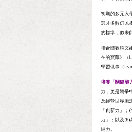
初期的多元入
選才多數仍以
的標準，似未
聯合國教科文組織（Un
在的寶藏》（Learn
學習做事（lear
培養「關鍵能
力，更是競爭中
及經營世界膽識
「創新力」；(
力」；以及(6
鍵力。