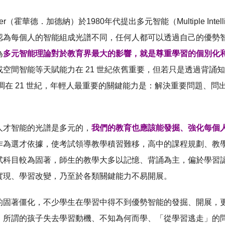
rdner（霍華德．加德納）於1980年代提出多元智能（Multiple I
認為每個人的智能組成光譜不同，任何人都可以透過自己的優勢
為
多元智能理論對於教育界最大的影響，就是尊重學習的個別化
空間智能等天賦能力在 21 世紀依舊重要，但若只是透過背誦知識來
強調在 21 世紀，年輕人最重要的關鍵能力是：解決重要問題、
人才智能的光譜是多元的，
我們的教育也應該能發掘、強化每個
作為選才依據，使考試領導教學積習難移，高中的課程規劃、教
試科目較為固著，師生的教學大多以記憶、背誦為主，偏於學習
實現、學習改變，乃至於各類關鍵能力不易開展。
的固著僵化，不少學生在學習中得不到優勢智能的發掘、開展，
，所謂的孩子失去學習動機、不知為何而學、「從學習逃走」的