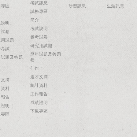
考試訊息
務專區
研習訊息
生涯訊息
試務專區
介
簡介
試說明
考試說明
考試卷
參考試卷
究用試題
研究用試題
辦考試
歷年試題及答題
年試題及答題
卷
佳作
作
選才文摘
才文摘
統計資料
計資料
工作報告
作報告
成績證明
績證明
下載專區
載專區