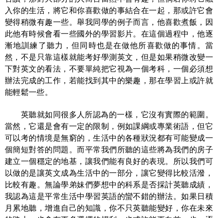
入你的生活，將它和你喜歡做的事結合在一起，那或許它會
變得稍微有趣一些。舉我同學的例子而言，他喜歡煮飯，因
此他有時候會看一些國外的學習影片。在這個過程中，他逐
漸地訓練了聽力，但同時也是在做他所喜歡做的事情。當
然，不是只靠這樣就能考好學測英文，但是如果稍微改變一
下對英文的看法，不要單純把它視為一個考科，一個必須想
辦法完成的工作，若能找到其中的樂趣，那在學習上或許就
能輕鬆一些。
英聽就如同很多人所認為的一樣，它沒有實際的範圍。
當然，它還是會有一定的限制，例如課綱或專業術語，但它
可以考的情境是無窮的，生活中的各種狀況都有可能變成一
個簡短對答的問題。而平常我們所聽的這些將為我們的房子
建立一個穩定的地基，讓我們能有良好的表現。所以我們可
以做的是讓英文成為生活中的一部分，讓它變得比較活潑，
比較有趣。無論學弟妹們夢想中的科系是否採計英聽成績，
我認為這是平常生活中學習英語的蠻不錯的辦法。如果日積
月累地聽，增進自己的知識，你不只英聽能變好，你在未來