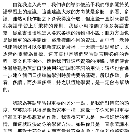
自從我進入高中，我們班的導師便給予我們很多關於英
語學習上的建議。這些建議大致的方向就是多聽、多看、多
讀。雖然可能乍聽之下會覺得沒什麼，但這些一直以來都是
我英語學習上所秉持的原則。我從小就接觸了很多英語書
籍，從童書慢慢地進入各式各樣的讀物和小說；聽力方面也
是從簡單的故事開始，逐漸接觸不同的資源。高中時，老師
也建議我們可以多聽新聞或是廣播，一天聽一點點就好，以
逐漸的累積為目標。這其實也是我們學習語言時必經的過
程，英文也不例外。透過我們對這些資源的接觸，我們便會
逐漸地熟悉英語口說使用的語調和字詞的用法；這些也會進
一步建立我們日後準備學測時所需要的基礎。所以多聽、多
看、多讀，而少量多餐，持之以恆地學習，是一定會有幫助
的。
我認為英語學習很重要的另外一點，是我們對待它的態
度。學英語不見得是像做家事一樣，或像一份你知道很重要
但卻又不是很想寫的作業。我覺得它可以是一件很好玩的事
情。而這就取決於你的學習方法。如果你只是一直拿著課本
苦讀，那對大部分的人而言當然不會有趣；但倘若你將它融