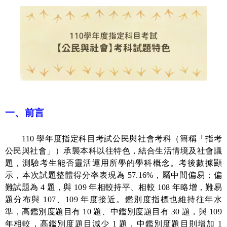
一、前言
110
學年度指定科目考試公民與社會考科（簡稱「指考
公民與社會」）承襲本科以往特色，結合生活情境及社會議
題，測驗考生能否靈活運用所學的學科概念。考後數據顯
示，本次試題整體得分率表現為
57.16%
，屬中間偏易；偏
難試題為
4
題，與
109
年相較持平、相較
108
年略增，難易
題分布與
107
、
109
年度接近。鑑別度指標也維持往年水
準，高鑑別度題目有
10
題、中鑑別度題目有
30
題，與
109
年相較，高鑑別度題目減少
1
題，中鑑別度題目則增加
1