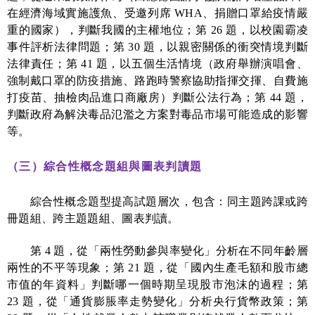
在經濟海域實施護魚、受邀列席
WHA
、捐贈口罩給疫情嚴
重的國家），判斷我國的主權地位；第
26
題，以校園霸凌
事件評析法律問題；第
30
題，以親密關係的衝突情境判斷
法律責任；第
41
題，以五個生活情境（政府舉辦演唱會、
強制戴口罩的防疫措施、路跑時警察協助指揮交揮、自費施
打疫苗、抽檢肉品進口商廠房）判斷公法行為；第
44
題，
判斷政府為解決毒品氾濫之方案對毒品市場可能造成的影響
等。
（三）綜合性概念題組與圖表判讀題
綜合性概念題型提高試題層次，包含：同主題跨課或跨
冊題組、跨主題題組、圖表判讀。
第
4
題，從「兩性勞動參與率變化」分析在不同年齡層
兩性的不平等現象；第
21
題，從「國內生產毛額和股市總
市值的年資料」判斷哪一個時期呈現股市泡沫的過程；第
23
題，從「通貨膨脹率走勢變化」分析央行貨幣政策；第