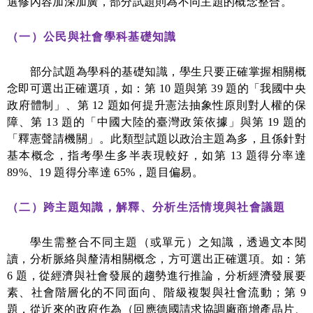
選修內容加深加廣，部分試題則為不同主題的概念整合。
（一）公民與社會學科基礎知識
部分試題為學科的基礎知識，學生只要正確掌握相關概
念即可選出正確選項，如：第
10
題與第
39
題的「我國中央
政府體制」、第
12
題如何提升憲法抽象性原則對人權的保
障、第
13
題的「中國大陸的臺灣政策依據」與第
19
題的
「釋憲聲請機關」。此類型試題以政治主題為多，且係針對
基本概念，指考學生多半表現較好，如第
13
題得分率達
89%
、
19
題得分率達
65%
，題目偏易。
（二）跨主題知識，解釋、分析生活情境與社會議題
學生需整合不同主題（或單元）之知識，透過文本閱
讀，分析脈絡與釐清相關概念，方可選出正確選項。如：第
6
題，從經濟與社會發展的趨勢進行推論，分析經濟發展要
素、社會階層化的不同面向、階級複製與社會流動；第
9
題，從近來的政府作為（回應德國請求協調廠商增產晶片、