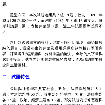
題。
題型方面，本次試題題組共
7
組
19
題，較去（
109
）年
12
組
26
題減少一些，而與前（
108
）年
8
組
17
題接近。圖
形判讀題
3
題 ，表格判讀題
3
題，近三年試題題型差異不
大。
題組題透過題文的設計，能將不同生活情境、學術情境
納入題目，透過考生的判讀及運用課綱所欲教授的學習內
容，評量考生閱讀理解、分析推論的能力。全卷的文字量與
109
年接近，試卷內容無艱澀難懂的素材，皆為課綱重要概
念與生活題材。
二、試題特色
公民與社會學科共有社會、政治、法律與經濟四大主
題，本次試題共
50
題，各主題分配平均，社會、法律主題
各
12
題，政治、經濟主題各
13
題。部分試題為必修基礎與