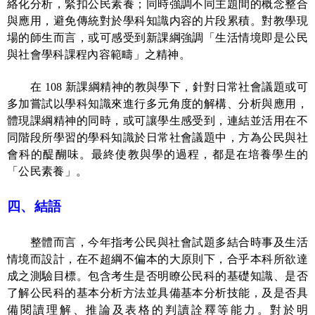
絡化分析，緊扣公民素養；同時強調不同主題間的概念整合
與應用，避免傳統對於學科知識内容的片段累積。對教學現
場的師生而言，或可感受到新課綱強調「生活情境即是公民
與社會學科課程內容範疇」之精神。
在
108
新課綱精神的教與學下，針對日常社會議題或可
多加嘗試以學科知識來進行多元角度的解構、分析與應用，
體現課綱精神的同時，或可讓學生感受到，連結並活用在不
同階段所學習的學科知識於日常社會議題中，方為公民與社
會科的醍醐味。最終使教與學的過程，都是在培養學生的
「公民素養」。
四、結語
整體而言，今年指考公民與社會試題多結合時事及生活
情境而設計，在不超綱不偏本的大原則下，合乎本科所欲達
成之測驗目標。包含考生是否明瞭公民科的基礎知識、是否
了解公民科的基本分析方法並具備基本分析技能，及是否具
備閱讀理解、推論及表格的判讀詮釋等能力。對於明