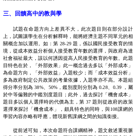
三、回饋高中的教與學
試題在命題方向上差異不大，此次題目則在部分設計
上，試圖讓學生在分析解釋時，能將經濟主題不同單元的相
關概念加以運用。如：第
28-29
題，係以國民接受教育的情
境，從成本效益分析個人接受教育年數的選擇，與政府為達
社會福祉最大，該以何誘因提高人民接受教育的年數。此題
目特色在於，「外部效果」此一概念過去多以「外部成本」
為命題方向，「外部效益」入題較少；而「成本效益分析」
多為政府制定公共政策的考量依據，入題率亦不高。本題組
得分率分别為
38%
、
50%
，鑑別度則分別為
0.28
、
0.39
，屬
於中等偏難的中鑑別度題目；此外，過去探討「機會成本」
題目多以個人選擇時的代價為主，第
37
題則從政府的政策
選擇來探討「機會成本」，頗具特色的同時，與
108
課網的
學習內容亦略有呼應，體現新舊課綱之間的知識銜接。
從前述可知，本次命題符合課綱精神，題文敘述重視脈