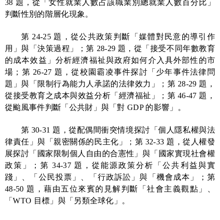
38
題，從「女性就業人數占該職業別總就業人數百分比」
判斷性別的階層化現象。
第
24-25
題，從公共政策判斷「媒體對民意的導引作
用」與「決策過程」；第
28-29
題，從「接受不同年數教育
的成本效益」分析經濟福祉與政府如何介入具外部性的市
場；第
26-27
題，從校園霸凌事件探討「少年事件法律問
題」與「限制行為能力人承諾的法律效力」；第
28-29
題，
從接受教育之成本與效益分析「經濟福祉」；第
46-47
題，
從颱風事件判斷「公共財」與「對
GDP
的影響」。
第
30-31
題，從配偶間衝突情境探討「個人隱私權與法
律責任」與「親密關係的民主化」；第
32-33
題，從人權發
展探討「國家限制個人自由的合憲性」與「國家實現社會權
政策」；第
34-37
題，從能源政策分析「公共利益與實
踐」、「公民投票」、「行政訴訟」與「機會成本」；第
48-50
題，藉由五位來賓的見解判斷「社會主義觀點」、
「
WTO
目標」與「另類全球化」。