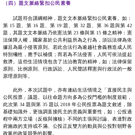
（四）題文脈絡緊扣公民素養
試題符合課綱精神，題文文本脈絡緊扣公民素養。如：
第
15
題、第
16
題、第
19
題、第
32
題、第
36
題與第
42
題，其題文文本脈絡乃依憲法第
23
條與第
15
條之精神：憲
法保障人權，國家基於公共利益所為之行為，須以法律為依
據且為最小侵害原則。若此合法行為逾越社會義務造成人民
特別犧牲，應予以補償；而若為不法侵害，人民可依法提起
救濟。這些生活情境包含了法治教育的精神，如；法律保留
原則、比例原則、行政訴訟、人民聲請釋憲與行政法的一般
原理原則等。
此外，本次試題中，亦有連結生活情境之「直接民主與
公民投票」議題。以往命題方向多為公投門檻的制度規範，
此次第
34
題與第
35
題以
2018
年公民投票為題文敘述，除
基礎知識外，更強調直接民主的意義與重要性，如：公投過
程中兩方立場（反核與擁核）不同的主張與討論、表達對政
府施政的支持或不滿、公投正反雙方的動員與公投對朝野各
政黨的政策競爭的影響。