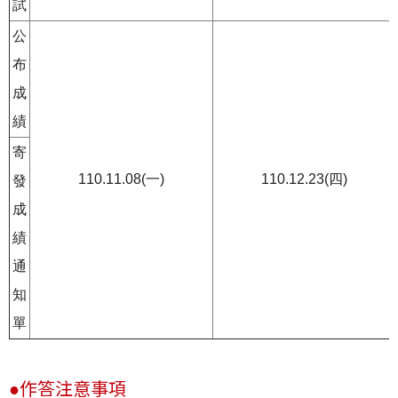
試
公
布
成
績
寄
110.11.08(一)
110.12.23(四)
發
成
績
通
知
單
●作答注意事項