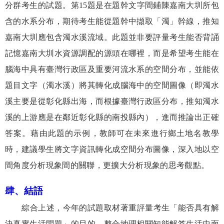
分群考生的試題。第
15
題是在題幹文字間鋪陳嘉南大圳所包
含的水系分布，期待考生能從題幹中擷取「濁」幹線，推知
嘉南大圳應包含濁水溪流域。此題並非要評量考生能否背誦
記憶嘉南大圳水資源調配的源頭在哪裡，而是希望考生能在
腦海中具有臺灣行政區及重要河流水系的空間分布，並能依
題目文字（濁水溪）將其轉化成腦海中的空間圖像（即濁水
溪主要是從彰化縣出海，而根據臺灣行政區分布，推知濁水
溪的上游應是在鄰近彰化縣的南投縣內），進而推論出正確
答案。藉由此題的示例，教師可在未來進行鄉土地名教學
時，建議學生將文字資訊轉化成空間分布圖像，深入地以空
間角度分析現象間的關聯，更擴大分析現象的思考觀點。
肆、
結語
綜合上述，今年的試題取材著重評量考生「能否具有解
決真實生活問題」的目的、整合地理相關知能解答生活中面