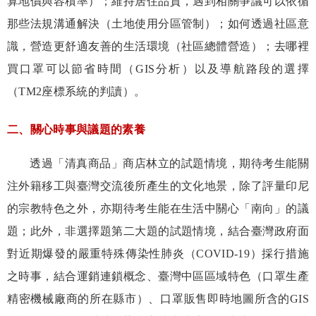
算地價與容積率）；維持居住品質，遇到相關爭議可以依循
那些法規溝通解決（土地使用分區管制）；如何透過社區意
識，營造更舒適友善的生活環境（社區總體營造）；去哪裡
買口罩可以節省時間（
GIS
分析）以及導航路段的選擇
（
TM2
座標系統的判讀）。
二、關心時事與議題的素養
透過「清真商品」商店林立的試題情境，期待考生能關
注外籍移工與臺灣交流後所產生的文化地景，除了評量印尼
的宗教特色之外，亦期待考生能在生活中關心「南向」的議
題；此外，非選擇題第二大題的試題情境，結合臺灣政府面
對近期爆發的嚴重特殊傳染性肺炎（
COVID-19
）採行措施
之時事，結合運銷連鎖概念、臺灣中區區域特色（口罩生產
精密機械廠商的所在縣市）、口罩販售即時地圖所含的
GIS