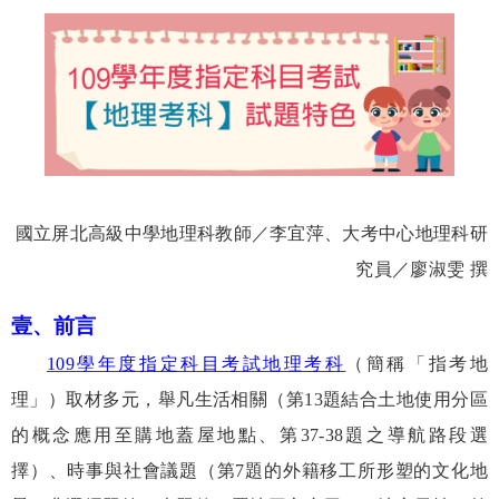
國立屏北高級中學地理科教師／李宜萍、
大考中心地理科研
究員／廖淑雯 撰
壹、
前言
109
學年度指定科目考試地理考科
（簡稱「指考地
理」）取材多元，舉凡生活相關（第
13
題結合土地使用分區
的概念應用至購地蓋屋地點、第
37-38
題之導航路段選
擇）、時事與社會議題（第
7
題的外籍移工所形塑的文化地