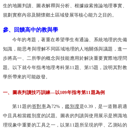
生的地圖判讀、圖表解釋與分析、根據線索推論地理事實、
規劃實察內容及關懷鄉土區域發展等核心能力之目的。
參、
回饋高中的教與學
今年的考題，著重在希望學生有通論、系統地理的先備
知識，能思考與理解不同區域地理的人地關係與議題，進一
步將高一、二所學的概念與技能應用於解決重要實際地理問
題。以下就今年指考地理考科第
11
題、第
15
題，說明其對教
學所帶來的可能啟發。
一、圖表判讀技巧訓練—以
109
年指考第
11
題為例
第
11
題的
答對率
為
72%
，
鑑別度
是
0.39
，是一道難易適
中且具相當鑑別度的試題。圖表的判讀與使用展示是辨識地
理現象中重要的工具之一，以第
11
題所呈現的甲、乙測站的