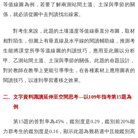
等值線圖為例，若要了解兩測站間土溫、土深與季節的關
係，就必須從圖中去判讀找出線索。
對考生來說，此題的土壤溫度等值線垂直分布圖，取材
相對陌生，但圖上有垂直線及水平線的閱讀輔助線，推測考
生能將課堂所學等溫線圖的判讀技巧，應用至此圖以分析
甲、乙測站間土溫、土深與季節的關係。此題的命題設計，
對於教師在教學上更能引導學生，在各種素材上應用圖表的
閱讀技巧，以達到學習遷移之效果。
二、文字資料識讀延伸至空間思考—以
109
年指考第
15
題為
例
第
15
題的答對率為
45%
，鑑別度是
0.29
，鑑別前
20%
能
力群考生的鑑別度是
0.16
，顯示此題為難易適中且能鑑別高